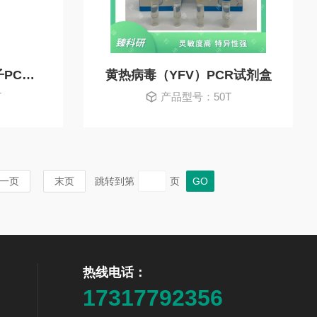
转基因植物NOS终止子PCR试剂盒
黄热病毒（YFV）PCR试剂盒
T
产品型号：50T
一页
末页
跳转到第
页
热线电话：
17317792356