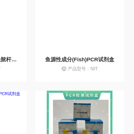
铜绿假单孢菌(PA）/绿脓杆菌PCR试剂盒
鱼源性成分(Fish)PCR试剂盒
T
产品型号：50T