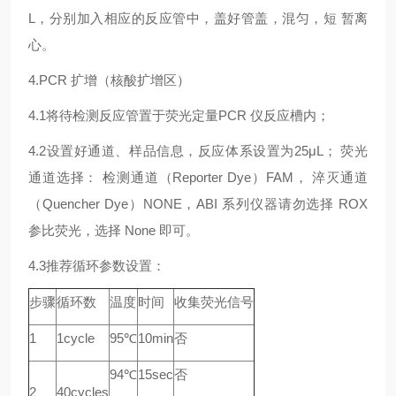
L，分别加入相应的反应管中，盖好管盖，混匀，短 暂离
心。
4.PCR 扩增（核酸扩增区）
4.1将待检测反应管置于荧光定量PCR 仪反应槽内；
4.2设置好通道、样品信息，反应体系设置为25μL； 荧光
通道选择： 检测通道（Reporter Dye）FAM， 淬灭通道
（Quencher Dye）NONE，ABI 系列仪器请勿选择 ROX
参比荧光，选择 None 即可。
4.3推荐循环参数设置：
步骤
循环数
温度
时间
收集荧光信号
1
1cycle
95℃
10min
否
94℃
15sec
否
2
40cycles