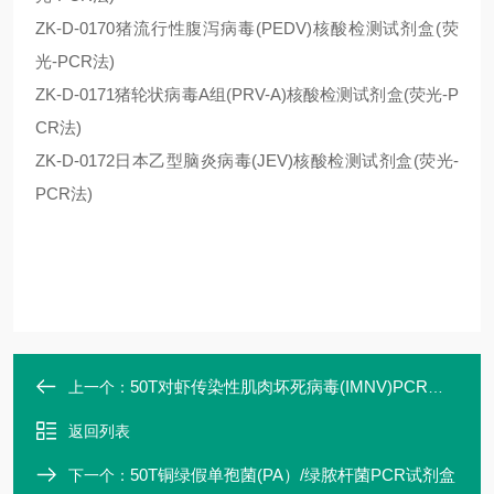
ZK-D-0170猪流行性腹泻病毒(PEDV)核酸检测试剂盒(荧
光-PCR法)
ZK-D-0171猪轮状病毒A组(PRV-A)核酸检测试剂盒(荧光-P
CR法)
ZK-D-0172日本乙型脑炎病毒(JEV)核酸检测试剂盒(荧光-
PCR法)
50T对虾传染性肌肉坏死病毒(IMNV)PCR试剂盒
上一个：
返回列表
50T铜绿假单孢菌(PA）/绿脓杆菌PCR试剂盒
下一个：