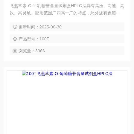
飞燕草素-O-半乳糖苷含量试剂盒HPLC法具有高压、高速、高
效、高灵敏、应用范围广四高一广的特点，此外还有色谱柱可
反复使用、样品不被破坏、易回收等优点。HPLC法应用广
更新时间：2025-06-30
泛，欢迎广大新老客户前来咨询选购。
产品型号：100T
浏览量：3066