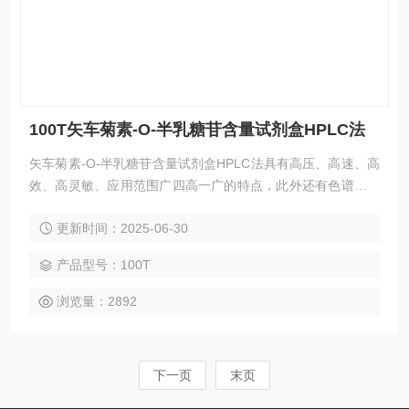
100T矢车菊素-O-半乳糖苷含量试剂盒HPLC法
矢车菊素-O-半乳糖苷含量试剂盒HPLC法具有高压、高速、高
效、高灵敏、应用范围广四高一广的特点，此外还有色谱柱可
反复使用、样品不被破坏、易回收等优点。HPLC法应用广
更新时间：2025-06-30
泛，欢迎广大新老客户前来咨询选购。
产品型号：100T
浏览量：2892
下一页
末页