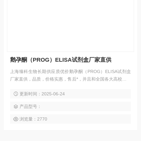
鹅孕酮（PROG）ELISA试剂盒厂家直供
上海臻科生物长期供应质优价鹅孕酮（PROG）ELISA试剂盒
厂家直供，品质，价格实惠，售后*，并且和全国各大高校、医
院和研究院保持合作关系。公司提供专业代测服务，含税含运
更新时间：2025-06-24
费，如需了解更多信息，欢迎您来电索取相关资料。
产品型号：
浏览量：2770