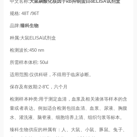
中文名称:
大鼠磷酸化核因子κB抑制蛋白αELISA试剂盒
规格: 48T /96T
品牌:
臻科生物
种属:大鼠ELISA试剂盒
检测波长:450 nm
所需样本体积: 50ul
适用范围:仅供科研，不得用于临床诊断。
保存及有效期:2-8℃，六个月
检测样本种类:用于测定血清，血浆及相关液体等样本的含
量或者表达。例如适合检测包括血清、血浆、尿液、胸腹
水、灌洗液、脑脊液、细胞培养上清、组织匀浆等标本。
臻科生物供应的种属有：人、大鼠、小鼠、豚鼠、兔子、