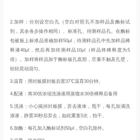
2.加样：分别设空白孔（空白对照孔不加样品及酶标试
剂，其余各步操作相同）、标准孔、待测样品孔。在酶标
包被板上标准品准确加样50μl，待测样品孔中先加样品稀
释液40μl，然后再加待测样品10μl（样品终稀释度为5
倍）。加样将样品加于酶标板孔底部，尽量不触及孔壁，
轻轻晃动混匀。
3.温育：用封板膜封板后置37℃温育30分钟。
4.配液：将30倍浓缩洗涤液用蒸馏水30倍稀释后备用
5.洗涤：小心揭掉封板膜，弃去液体，甩干，每孔加满洗
涤液，静置30秒后弃去，如此重复5次，拍干。
6.加酶：每孔加入酶标试剂50μl，空白孔除外。