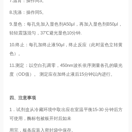
7.温育：操作同3。
8.洗涤：操作同5。
9.显色：每孔先加入显色剂A50μl，再加入显色剂B50μl，
轻轻震荡混匀，37℃避光显色10分钟.
10.终止：每孔加终止液50μl，终止反应（此时蓝色立转黄
色）。
11.测定：以空白孔调零，450nm波长依序测量各孔的吸光
度（OD值）。 测定应在加终止液后15分钟以内进行。
四
、注意事项
1．试剂盒从冷藏环境中取出应在室温平衡15-30 分钟后方
可使用，酶标包被板开封后如未
用完，板条应装入密封袋中保存。