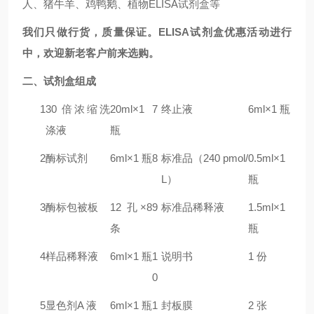
人、猪牛羊、鸡鸭鹅、植物ELISA试剂盒等
我们只做行货，质量保证。ELISA试剂盒优惠活动进行
中，欢迎新老客户前来选购。
二
、试剂盒组成
1
30 倍浓缩洗
20ml×1
7
终止液
6ml×1 瓶
涤液
瓶
2
酶标试剂
6ml×1 瓶
8
标准品（240 pmol/
0.5ml×1
L）
瓶
3
酶标包被板
12 孔×8
9
标准品稀释液
1.5ml×1
条
瓶
4
样品稀释液
6ml×1 瓶
1
说明书
1 份
0
5
显色剂A 液
6ml×1 瓶
1
封板膜
2 张