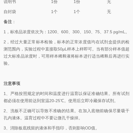
说明书
1份
1份
无
自封袋
1个
1个
无
备
注
：
1，
标准品浓度依次为：
1200
、600、300、150、75、37.5
pg/mL
。
2，
经过大量正常标本检验，标本的正常浓度值均在试剂盒提供的检
测范围内，实验过程中直接取50
μL
样本上样即可。当有部分样本值超
过大标准品浓度时，可用样本稀释液将标本进行适当稀释后再进行实
验。
注意事项
1、
严格按照规定的时间和温度进行温育以保证准确结果。所有试剂
都必须在使用前达到室温20-25℃。使用后立即冷藏保存试剂。
2、
洗板不正确可以导致不准确的结果。在加入底物前确保尽量吸干
孔内液体。温育过程中不要让微孔干燥掉。
3、
消除板底残留的液体和手指印，否则影响OD值。