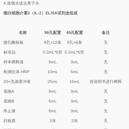
4.
蒸馏水或去离子水
猴白细胞介素2（IL-2）
ELISA试剂盒组成
名称
96孔配置
48孔配置
备注
微孔酶标板
8
孔×
12
条
8
孔×
6
条
无
标准品
0.
3
mL*6管
0.
3
mL*6管
无
样本稀释液
6mL
3mL
无
检测抗体-HRP
10mL
5mL
无
20×洗涤缓冲液
25mL
15mL
按说明书进行稀释
底物A
6mL
3mL
无
底物B
6mL
3mL
无
终止液
6mL
3mL
无
封板膜
2张
2张
无