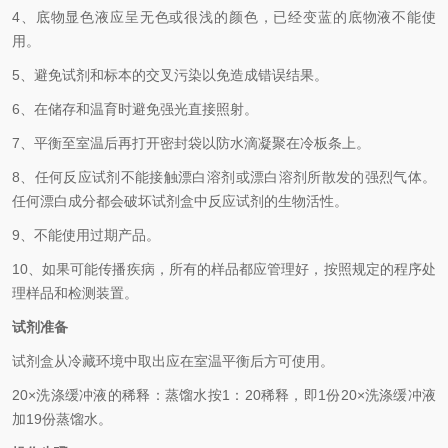
4、
底物显色液应呈无色或很浅的颜色，已经变蓝的底物液不能使
用。
5、
避免试剂和标本的交叉污染以免造成错误结果。
6、
在储存和温育时避免强光直接照射。
7、
平衡至室温后再打开密封袋以防水滴凝聚在冷板条上。
8、
任何反应试剂不能接触漂白溶剂或漂白溶剂所散发的强烈气体。
任何漂白成分都会破坏试剂盒中反应试剂的生物活性。
9、
不能使用过期产品。
10、
如果可能传播疾病，所有的样品都应管理好，按照规定的程序处
理样品和检测装置。
试剂准备
试剂盒从冷藏环境中取出应在室温平衡后方可使用。
2
0×洗涤缓冲液的稀释：蒸馏水按1：20稀释，即1份20×洗涤缓冲液
加19份蒸馏水。