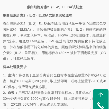
猴白细胞介素2（IL-2）
ELISA试剂盒
猴白细胞介素2（IL-2）
ELISA试剂盒实验原理
猴白细胞介素2（IL-2）
ELISA
试剂盒采用双抗体一步夹心法酶联免疫
吸附试验（ELISA）。往预先包被
白细胞介素2（IL-2）
捕获抗体的包
被微孔中，依次加入标本、标准品、HRP标记的检测抗体，经过温育
并*洗涤。用底物TMB显色，TMB在过氧化物酶的催化下转化成蓝
色，并在酸的作用下转化成终的黄色。颜色的深浅和样品中的
白细胞
介素2（IL-2）
呈正相关。用酶标仪在450nm 波长下测定吸光度（OD
值），计算样品浓度。
样本处理及要求
1.
血清：
将收集于血清分离管的全血标本在室温放置2小时或4℃过
夜，然后1000×g离心20 分钟，取上清即可，或将上清置于-20℃或-8
0℃保存，但应避免反复冻融。
2.
血浆：
用EDTA或肝素作为抗凝剂采集标本，并将标本在采集后的
30分钟内于2-8℃ 1000×g离心15分钟，取上清即可检测，或将上清
置于-20℃或-80℃保存，但应避免反复冻融。