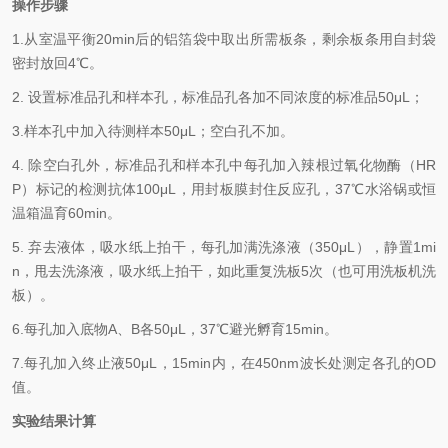
操作步骤
1.
从室温平衡20min后的铝箔袋中取出所需板条，剩余板条用自封袋
密封放回4℃。
2.
设置标准品孔和样本孔，标准品孔各加不同浓度的标准品50μL；
3.
样本孔
中
加
入
待测样本
5
0μL；空白孔不加。
4.
除空白孔外，标准品孔和样本孔中每孔加入辣根过氧化物酶（HR
P）标记的检测抗体100μL，用封板膜封住反应孔，37℃水浴锅或恒
温箱温育60min。
5.
弃去液体，吸水纸上拍干，每孔加满洗涤液
（350
μL
）
，静置1mi
n，甩去洗涤液，吸水纸上拍干，如此重复洗板5次（也可用洗板机洗
板）。
6.
每孔加入底物A、B各50μL，37℃避光孵育15min。
7.
每孔加入终止液50μL，15min内，在450nm波长处测定各孔的OD
值。
实验结果计算