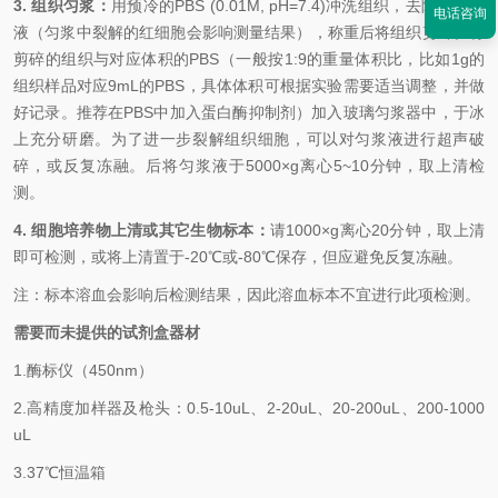
3. 组织匀浆：
用预冷的PBS (0.01M, pH=7.4)冲洗组织，去除残留血
电话咨询
液（匀浆中裂解的红细胞会影响测量结果），称重后将组织剪碎。将
剪碎的组织与对应体积的PBS（一般按1:9的重量体积比，比如1g的
组织样品对应9mL的PBS，具体体积可根据实验需要适当调整，并做
好记录。推荐在PBS中加入蛋白酶抑制剂）加入玻璃匀浆器中，于冰
上充分研磨。为了进一步裂解组织细胞，可以对匀浆液进行超声破
碎，或反复冻融。后将匀浆液于5000×g离心5~10分钟，取上清检
测。
4. 细胞培养物上清或其它生物标本：
请1000×g离心20分钟，取上清
即可检测，或将上清置于-20℃或-80℃保存，但应避免反复冻融。
注：标本溶血会影响后检测结果，因此溶血标本不宜进行此项检测。
需要而未提供的试剂盒器材
1.
酶标仪（450nm）
2.
高精度加样器及枪头：0.5-10uL、2-20uL、20-200uL、200-1000
uL
3.
37℃恒温箱