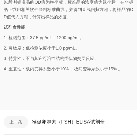
以
所测标准品的OD值
为横坐标，
标准品的浓度
值为纵坐标，在坐标
纸上
或用相关软件绘制
标准曲线
，并得到
直线回归方程
，
将样品的O
D值代入方程，计算出样品
的
浓度
。
试剂盒性能
1.
检测范围
：
37.5 pg/mL
–
1200 pg/mL
。
2.
灵敏度：低检测浓度小于
1.0
pg/mL
。
3.
特异性：不与其它可溶性结构类似物交叉反应。
4.
重复性：板内变异系数小于
10
%
，
板间变异系数小于1
5
%
。
猴促卵泡素（FSH）ELISA试剂盒
上一条