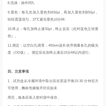
8.洗涤：操作同5。
9.显色：每孔先加入显色剂A50μl，再加入显色剂B50μl，
轻轻震荡混匀，37℃避光显色10分钟.
10.终止：每孔加终止液50μl，终止反应（此时蓝色立转黄
色）。
11.测定：以空白孔调零，450nm波长依序测量各孔的吸光
度（OD值）。 测定应在加终止液后15分钟以内进行。
四
、注意事项
1．试剂盒从冷藏环境中取出应在室温平衡15-30 分钟后方
可使用，酶标包被板开封后如未
用完，板条应装入密封袋中保存。