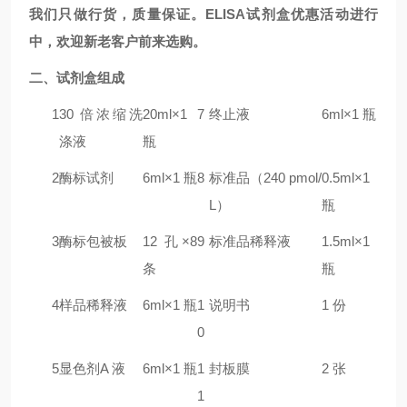
我们只做行货，质量保证。ELISA试剂盒优惠活动进行
中，欢迎新老客户前来选购。
二
、试剂盒组成
1
30 倍浓缩洗
20ml×1
7
终止液
6ml×1 瓶
涤液
瓶
2
酶标试剂
6ml×1 瓶
8
标准品（240 pmol/
0.5ml×1
L）
瓶
3
酶标包被板
12 孔×8
9
标准品稀释液
1.5ml×1
条
瓶
4
样品稀释液
6ml×1 瓶
1
说明书
1 份
0
5
显色剂A 液
6ml×1 瓶
1
封板膜
2 张
1