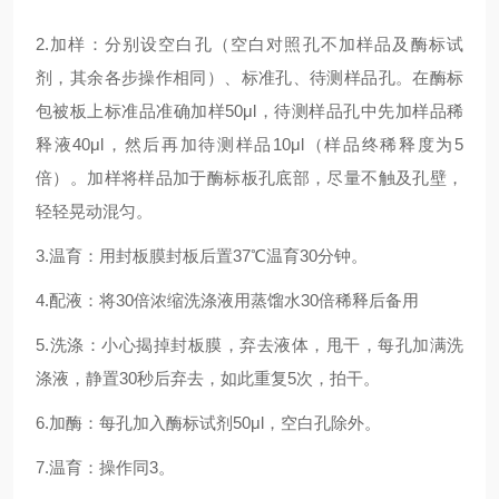
2.加样：分别设空白孔（空白对照孔不加样品及酶标试
剂，其余各步操作相同）、标准孔、待测样品孔。在酶标
包被板上标准品准确加样50μl，待测样品孔中先加样品稀
释液40μl，然后再加待测样品10μl（样品终稀释度为5
倍）。加样将样品加于酶标板孔底部，尽量不触及孔壁，
轻轻晃动混匀。
3.温育：用封板膜封板后置37℃温育30分钟。
4.配液：将30倍浓缩洗涤液用蒸馏水30倍稀释后备用
5.洗涤：小心揭掉封板膜，弃去液体，甩干，每孔加满洗
涤液，静置30秒后弃去，如此重复5次，拍干。
6.加酶：每孔加入酶标试剂50μl，空白孔除外。
7.温育：操作同3。