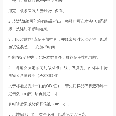
可使用，酶标包被板开封后如未
用完，板条应装入密封袋中保存。
2．浓洗涤液可能会有结晶析出，稀释时可在水浴中加温助
溶，洗涤时不影响结果。
3．各步加样均应使用加样器，并经常校对其准确性，以避
免试验误差。一次加样时间
控制在5 分钟内，如标本数量多，推荐使用排枪加样。
4． 请每次测定的同时做标准曲线，做复孔。如标本中待
测物质含量过高（样本OD 值
大于标准品孔di一孔的OD 值），请先用样品稀释液稀释一
定倍数（n 倍）后再测定，计
算时请后乘以总稀释倍数（×n×5）。
5． 封板膜只限一次性使用，以避免交叉污染。