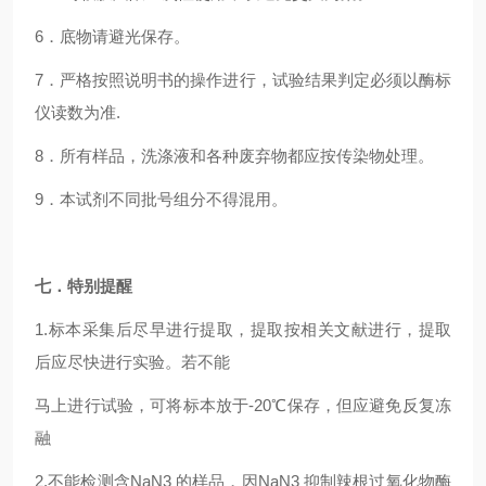
6．底物请避光保存。
7．严格按照说明书的操作进行，试验结果判定必须以酶标
仪读数为准.
8．所有样品，洗涤液和各种废弃物都应按传染物处理。
9．本试剂不同批号组分不得混用。
七．特别提醒
1.标本采集后尽早进行提取，提取按相关文献进行，提取
后应尽快进行实验。若不能
马上进行试验，可将标本放于-20℃保存，但应避免反复冻
融
2.不能检测含NaN3 的样品，因NaN3 抑制辣根过氧化物酶