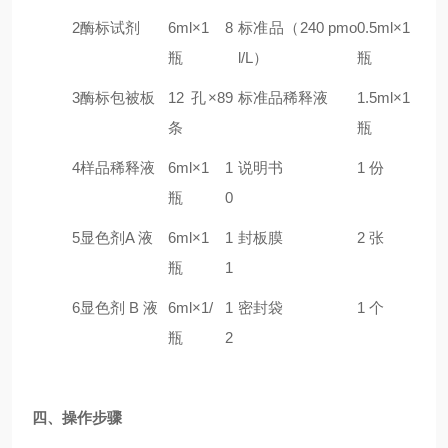
2
酶标试剂
6ml×1
8
标准品（240
pmo
0.5ml×1
瓶
l/L）
瓶
3
酶标包被板
12 孔×8
9
标准品稀释液
1.5ml×1
条
瓶
4
样品稀释液
6ml×1
1
说明书
1 份
瓶
0
5
显色剂A 液
6ml×1
1
封板膜
2 张
瓶
1
6
显色剂 B 液
6ml×1/
1
密封袋
1 个
瓶
2
四、操作步骤