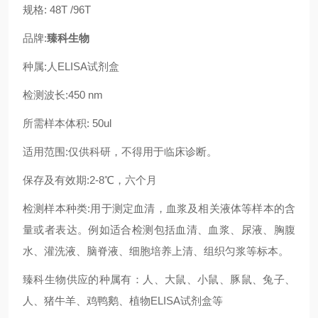
规格: 48T /96T
品牌:
臻科生物
种属:人ELISA试剂盒
检测波长:450 nm
所需样本体积: 50ul
适用范围:仅供科研，不得用于临床诊断。
保存及有效期:2-8℃，六个月
检测样本种类:用于测定血清，血浆及相关液体等样本的含
量或者表达。例如适合检测包括血清、血浆、尿液、胸腹
水、灌洗液、脑脊液、细胞培养上清、组织匀浆等标本。
臻科生物供应的种属有：人、大鼠、小鼠、豚鼠、兔子、
人、猪牛羊、鸡鸭鹅、植物ELISA试剂盒等