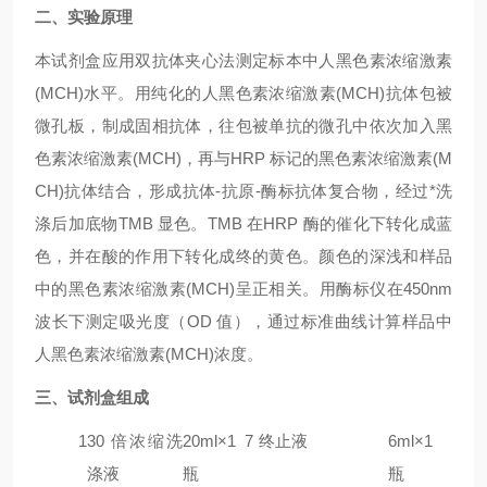
二、实验原理
本试剂盒应用双抗体夹心法测定标本中人
黑色素浓缩激素
(MCH)
水平。用纯化的人
黑色素浓缩激素(MCH)
抗体包被
微孔板，制成固相抗体，往包被单抗的微孔中依次加入
黑
色素浓缩激素(MCH)
，再与HRP 标记的
黑色素浓缩激素(M
CH)
抗体结合，形成抗体-抗原-酶标抗体复合物，经过*洗
涤后加底物TMB 显色。TMB 在HRP 酶的催化下转化成蓝
色，并在酸的作用下转化成终的黄色。颜色的深浅和样品
中的
黑色素浓缩激素(MCH)
呈正相关。用酶标仪在450nm
波长下测定吸光度（OD 值），通过标准曲线计算样品中
人
黑色素浓缩激素(MCH)
浓度。
三、试剂盒组成
1
30 倍浓缩洗
20ml×1
7
终止液
6ml×1
涤液
瓶
瓶