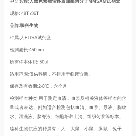
中文名称:
人黑色素瘤转移表面黏附分子MMSAM试剂盒
规格: 48T /96T
品牌:
臻科生物
种属:人ELISA试剂盒
检测波长:450 nm
所需样本体积: 50ul
适用范围:仅供科研，不得用于临床诊断。
保存及有效期:2-8℃，六个月
检测样本种类:用于测定血清，血浆及相关液体等样本的含
量或者表达。例如适合检测包括血清、血浆、尿液、胸腹
水、灌洗液、脑脊液、细胞培养上清、组织匀浆等标本。
臻科生物供应的种属有：人、大鼠、小鼠、豚鼠、兔子、