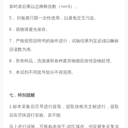
算时请后乘以总稀释倍数（×n×5）。
5． 封板膜只限一次性使用，以避免交叉污染。
6．底物请避光保存。
7．严格按照说明书的操作进行，试验结果判定必须以酶标
仪读数为准.
8．所有样品，洗涤液和各种废弃物都应按传染物处理。
9．本试剂不同批号组分不得混用。
七．特别提醒
1.标本采集后尽早进行提取，提取按相关文献进行，提取
后应尽快进行实验。若不能
马上进行试验，可将标本放于-20℃保存，但应避免反复冻