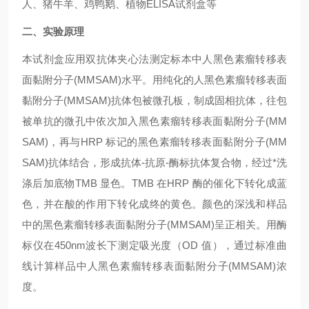
人、猪牛羊、鸡鸭鹅、植物ELISA试剂盒等
二、实验原理
本试剂盒应用双抗体夹心法测定标本中人
黑色素瘤转移表
面黏附分子(MMSAM)
水平。用纯化的人
黑色素瘤转移表面
黏附分子(MMSAM)
抗体包被微孔板，制成固相抗体，往包
被单抗的微孔中依次加入
黑色素瘤转移表面黏附分子(MM
SAM)
，再与HRP 标记的
黑色素瘤转移表面黏附分子(MM
SAM)
抗体结合，形成抗体-抗原-酶标抗体复合物，经过*洗
涤后加底物TMB 显色。TMB 在HRP 酶的催化下转化成蓝
色，并在酸的作用下转化成终的黄色。颜色的深浅和样品
中的
黑色素瘤转移表面黏附分子(MMSAM)
呈正相关。用酶
标仪在450nm波长下测定吸光度（OD 值），通过标准曲
线计算样品中人
黑色素瘤转移表面黏附分子(MMSAM)
浓
度。