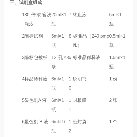
三、试剂盒组成
1
30 倍浓缩洗
20ml×1
7
终止液
6ml×1
涤液
瓶
瓶
2
酶标试剂
6ml×1
8
标准品（240
pmo
0.5ml×1
瓶
l/L）
瓶
3
酶标包被板
12 孔×8
9
标准品稀释液
1.5ml×1
条
瓶
4
样品稀释液
6ml×1
1
说明书
1 份
瓶
0
5
显色剂A 液
6ml×1
1
封板膜
2 张
瓶
1
6
显色剂 B 液
6ml×1/
1
密封袋
1 个
瓶
2