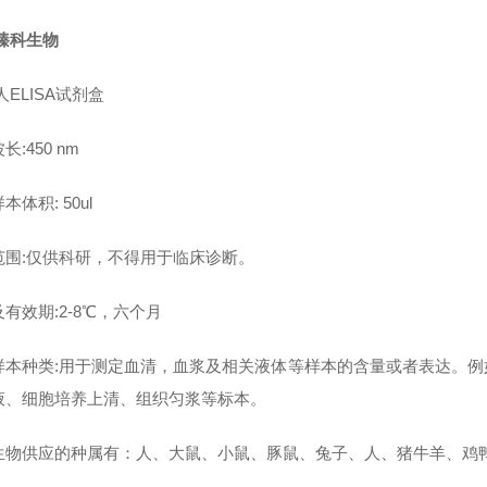
臻科生物
人ELISA试剂盒
长:450 nm
本体积: 50ul
范围:仅供科研，不得用于临床诊断。
有效期:2-8℃，六个月
样本种类:用于测定血清，血浆及相关液体等样本的含量或者表达。
液、细胞培养上清、组织匀浆等标本。
生物供应的种属有：人、大鼠、小鼠、豚鼠、兔子、人、猪牛羊、鸡鸭鹅