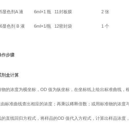
5
显色剂A 液
6ml×1 瓶
11
封板膜
2 张
6
显色剂 B 液
6ml×1/瓶
12
密封袋
1 个
操作步骤
试剂盒计算
准物的浓度为横坐标，OD 值为纵坐标，在坐标纸上绘出标准曲线，
 值由标准曲线查出相应的浓度；再乘以稀释倍数；或用标准物的浓度与
线的直线回归方程式，将样品的OD 值代入方程式，计算出样品浓度