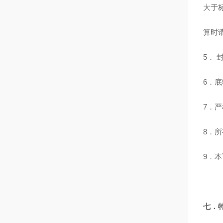
大于
算时
5．
6．
7．
8．
9．
七．