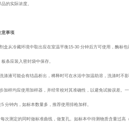
样品的实际浓度。
注意事项
试剂盒从冷藏环境中取出应在室温平衡15-30 分钟后方可使用，酶标
，板条应装入密封袋中保存。
浓洗涤液可能会有结晶析出，稀释时可在水浴中加温助溶，洗涤时不
各步加样均应使用加样器，并经常校对其准确性，以避免试验误差。
在5 分钟内，如标本数量多，推荐使用排枪加样。
 请每次测定的同时做标准曲线，做复孔。如标本中待测物质含量过高（