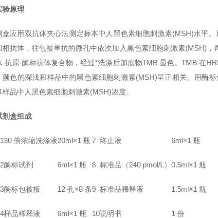
实验原理
剂盒应用双抗体夹心法测定标本中人
黑色素细胞刺激素(MSH)
水平。
固相抗体，往包被单抗的微孔中依次加入
黑色素细胞刺激素(MSH)
，
-抗原-酶标抗体复合物，经过*洗涤后加底物TMB 显色。TMB 在
。颜色的深浅和样品中的
黑色素细胞刺激素(MSH)
呈正相关。用酶标仪
算样品中人
黑色素细胞刺激素(MSH)
浓度。
试剂盒组成
1
30 倍浓缩洗涤液
20ml×1 瓶
7
终止液
6ml×1 瓶
2
酶标试剂
6ml×1 瓶
8
标准品（240
pmol/L）
0.5ml×1 瓶
3
酶标包被板
12 孔×8 条
9
标准品稀释液
1.5ml×1 瓶
4
样品稀释液
6ml×1 瓶
10
说明书
1 份