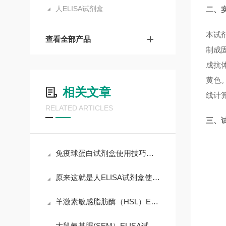
人ELISA试剂盒
二、
本试
查看全部产品
制成
成抗体
黄色
相关文章
线计
RELATED ARTICLES
三、
免疫球蛋白试剂盒使用技巧和要求
原来这就是人ELISA试剂盒使用时需要遵守的规范
羊激素敏感脂肪酶（HSL）ELISA试剂盒操作说明
大鼠氨基脲(SEM）ELISA试剂盒产品说明