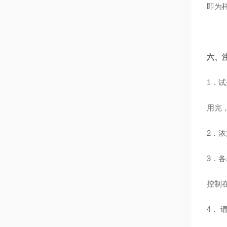
即为
六、
1．
用完
2．
3．
控制
4．