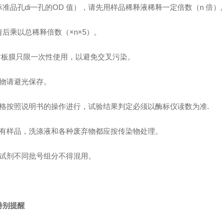
标准品孔di一孔的OD 值），请先用样品稀释液稀释一定倍数（n 倍
请后乘以总稀释倍数（×n×5）。
 封板膜只限一次性使用，以避免交叉污染。
底物请避光保存。
严格按照说明书的操作进行，试验结果判定必须以酶标仪读数为准.
所有样品，洗涤液和各种废弃物都应按传染物处理。
本试剂不同批号组分不得混用。
特别提醒