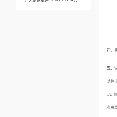
四、
五、
以标
OD
准曲