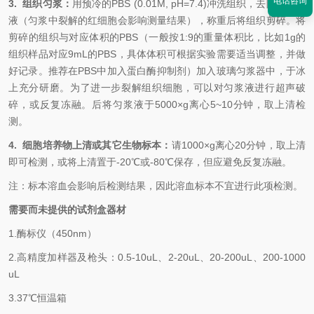
电话咨询
3. 组织匀浆：
用预冷的PBS (0.01M, pH=7.4)冲洗组织，去除残留血
液（匀浆中裂解的红细胞会影响测量结果），称重后将组织剪碎。将
剪碎的组织与对应体积的PBS（一般按1:9的重量体积比，比如1g的
组织样品对应9mL的PBS，具体体积可根据实验需要适当调整，并做
好记录。推荐在PBS中加入蛋白酶抑制剂）加入玻璃匀浆器中，于冰
上充分研磨。为了进一步裂解组织细胞，可以对匀浆液进行超声破
碎，或反复冻融。后将匀浆液于5000×g离心5~10分钟，取上清检
测。
4. 细胞培养物上清或其它生物标本：
请1000×g离心20分钟，取上清
即可检测，或将上清置于-20℃或-80℃保存，但应避免反复冻融。
注：标本溶血会影响后检测结果，因此溶血标本不宜进行此项检测。
需要而未提供的试剂盒器材
1.
酶标仪（450nm）
2.
高精度加样器及枪头：0.5-10uL、2-20uL、20-200uL、200-1000
uL
3.
37℃恒温箱