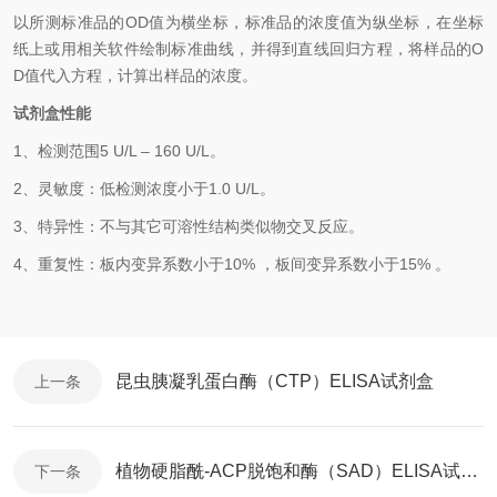
以
所测标准品的OD值
为横坐标，
标准品的浓度
值为纵坐标，在坐标
纸上
或用相关软件绘制
标准曲线
，并得到
直线回归方程
，
将样品的O
D值代入方程，计算出样品
的
浓度
。
试剂盒性能
1、
检测范围5 U/L
–
160 U/L
。
2、
灵敏度：低检测浓度小于
1.0
U/L
。
3、
特异性：不与其它可溶性结构类似物交叉反应。
4、
重复性：板内变异系数小于
10
%
，
板间变异系数小于1
5
%
。
昆虫胰凝乳蛋白酶（CTP）ELISA试剂盒
上一条
植物硬脂酰-ACP脱饱和酶（SAD）ELISA试剂盒技术指导
下一条