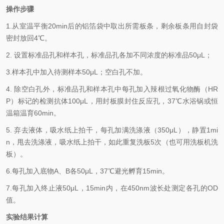
操作步骤
1.
从室温平衡20min后的铝箔袋中取出所需板条，剩余板条用自封袋
密封放回4℃。
2.
设置标准品孔和样本孔，标准品孔各加不同浓度的标准品50μL；
3.
样本孔
中
加
入
待测样本
5
0μL；空白孔不加。
4.
除空白孔外，标准品孔和样本孔中每孔加入辣根过氧化物酶（HR
P）标记的检测抗体100μL，用封板膜封住反应孔，37℃水浴锅或恒
温箱温育60min。
5.
弃去液体，吸水纸上拍干，每孔加满洗涤液
（350
μL
）
，静置1mi
n，甩去洗涤液，吸水纸上拍干，如此重复洗板5次（也可用洗板机洗
板）。
6.
每孔加入底物A、B各50μL，37℃避光孵育15min。
7.
每孔加入终止液50μL，15min内，在450nm波长处测定各孔的OD
值。
实验结果计算