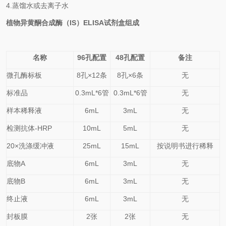
4.
蒸馏水或去离子水
植物异黄酮合成酶（IS）
ELISA
试剂盒
组成
名称
96孔配置
48孔配置
备注
微孔酶标板
8
孔×
12
条
8
孔×
6
条
无
标准品
0.
3
mL*6管
0.
3
mL*6管
无
样本稀释液
6mL
3mL
无
检测抗体-HRP
10mL
5mL
无
20×洗涤缓冲液
25mL
15mL
按说明书进行稀释
底物A
6mL
3mL
无
底物B
6mL
3mL
无
终止液
6mL
3mL
无
封板膜
2张
2张
无