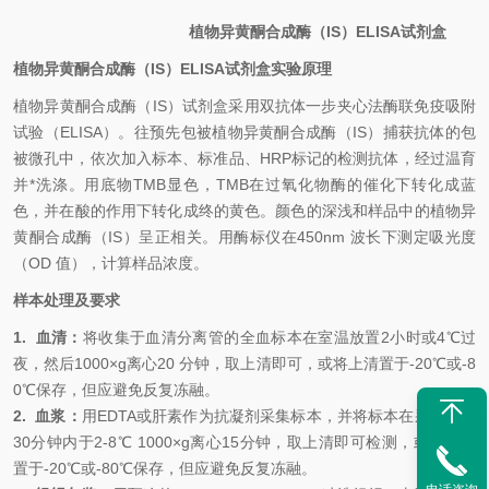
植物异黄酮合成酶（IS）
ELISA
试剂盒
植物异黄酮合成酶（IS）
ELISA
试剂盒
实验原理
植物异黄酮合成酶（IS）
试剂盒采用双抗体一步夹心法酶联免疫吸附
试验（ELISA）。
往预先包
被
植物异黄酮合成酶（IS）
捕获抗体的包
被微孔中，依次加入标本、标准品、HRP标记的检测抗体，经过温育
并*洗涤。用底物TMB显色，TMB在过氧化物酶的催化下转化成蓝
色，并在酸的作用下转化成终的黄色。颜色的深浅和样品中的
植物异
黄酮合成酶（IS）
呈
正相关。用酶标仪在450nm 波长下测定吸光度
（OD 值），计算样品浓度。
样本处理及要求
1.
血清
：
将收集于血清分离管的全血标本在室温放置2小时或4
℃
过
夜，然后1000×g离心20 分钟，取上清即可，或将上清置于-20
℃
或-8
0
℃
保存，但应避免反复冻融。
2.
血浆
：
用EDTA或肝素作为抗凝剂采集标本，并将标本在采集后的
30分钟内于2-8
℃
1000×g离心15分钟，取上清即可检测，或将上清
置于-20
℃
或-80
℃
保存，但应避免反复冻融。