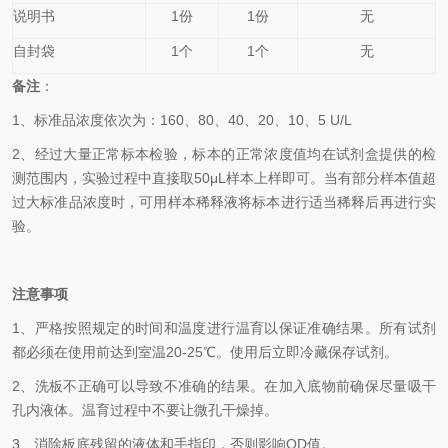
说明书
1份
1份
无
自封袋
1个
1个
无
备
注
：
1、
标准品浓度依次为：
160
、80、40、20、10、5
U/L
2、
经过大量正常标本检验，标本的正常浓度值均在试剂盒提供的检
测范围内，实验过程中直接取50
μL
样本上样即可。当有部分样本值超
过大标准品浓度时，可用样本稀释液将标本进行适当稀释后再进行实
验。
注意事项
1、
严格按照规定的时间和温度进行温育以保证准确结果。所有试剂
都必须在使用前达到室温20-25℃。使用后立即冷藏保存试剂。
2、
洗板不正确可以导致不准确的结果。在加入底物前确保尽量吸干
孔内液体。温育过程中不要让微孔干燥掉。
3、
消除板底残留的液体和手指印，否则影响OD值。