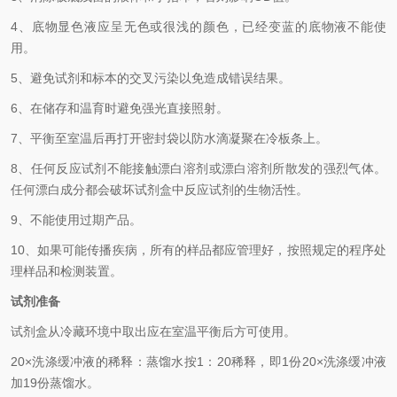
4、
底物显色液应呈无色或很浅的颜色，已经变蓝的底物液不能使
用。
5、
避免试剂和标本的交叉污染以免造成错误结果。
6、
在储存和温育时避免强光直接照射。
7、
平衡至室温后再打开密封袋以防水滴凝聚在冷板条上。
8、
任何反应试剂不能接触漂白溶剂或漂白溶剂所散发的强烈气体。
任何漂白成分都会破坏试剂盒中反应试剂的生物活性。
9、
不能使用过期产品。
10、
如果可能传播疾病，所有的样品都应管理好，按照规定的程序处
理样品和检测装置
。
试剂准备
试剂盒从冷藏环境中取出应在室温平衡后方可使用。
2
0×洗涤缓冲液的稀释：蒸馏水按1：20稀释，即1份20×洗涤缓冲液
加19份蒸馏水。