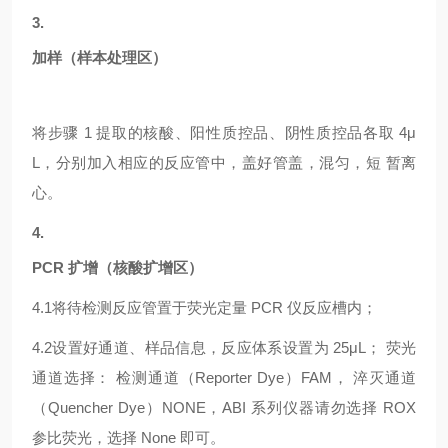
3.
加样（样本处理区）
将步骤
1 提取的核酸、阳性质控品、阴性质控品各取 4μ
L，分别加入相应的反应管中，盖好管盖，混匀，短 暂离
心。
4.
PCR 扩增（核酸扩增区）
4.1
将待检测反应管置于荧光定量
PCR 仪反应槽内；
4.2
设置好通道、样品信息，反应体系设置为
25μL； 荧光
通道选择： 检测通道（Reporter Dye）FAM， 淬灭通道
（Quencher Dye）NONE，ABI 系列仪器请勿选择 ROX
参比荧光，选择 None 即可。