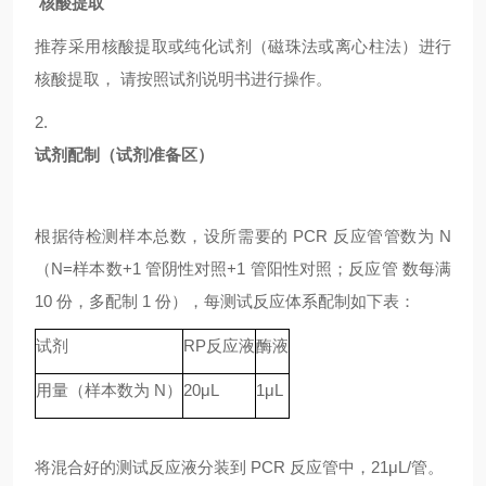
核酸提取
推荐采用核酸提取或纯化试剂（磁珠法或离心柱法）进行
核酸提取，
请按照试剂说明书进行操作。
2.
试剂配制（试剂准备区）
根据待检测样本总数，设所需要的
PCR 反应管管数为 N
（N=样本数+1 管阴性对照+1 管阳性对照；反应管 数每满
10 份，多配制 1 份），每测试反应体系配制如下表：
试剂
RP
反应液
酶液
用量（样本数为
N）
20μL
1μL
将混合好的测试反应液分装到
PCR 反应管中，21μL/管。