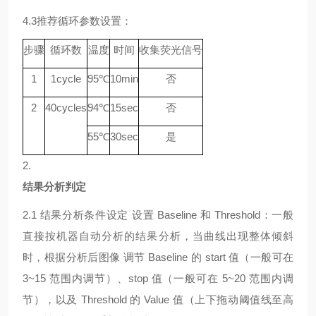
4.3
推荐循环参数设置：
步骤
循环数
温度
时间
收集荧光信号
1
1
cycle
9
5℃
10min
否
2
40
cycle
s
94
℃
15sec
否
55
℃
30sec
是
2.
结果分析判定
2.1
结果分析条件设定
设置
Baseline 和 Threshold：一般
直接按机器自动分析的结果分析，当曲线出现整体倾斜
时，根据分析后图像 调节 Baseline 的 start 值（一般可在
3~15 范围内调节）、stop 值（一般可在 5~20 范围内调
节），以及 Threshold 的 Value 值（上下拖动阈值线至高