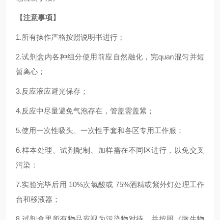
【注意事项】
1.
所有操作严格按照说明书进行；
2.
试剂盒内各种组分使用前应自然融化，完
quan
混匀并短
暂离心；
3.反应液应避光保存；
4.反应中尽量避免气泡存在，管盖需盖紧；
5.使用一次性吸头、一次性手套和各区专用工作服；
6.样本处理、试剂配制、加样需在不同区进行，以免交叉
污染；
7.实验完毕后用 10%次氯酸或 75%酒精或紫外灯处理工作
台和移液器；
8.试剂盒里所有物品应视为污染物对待，并按照《微生物