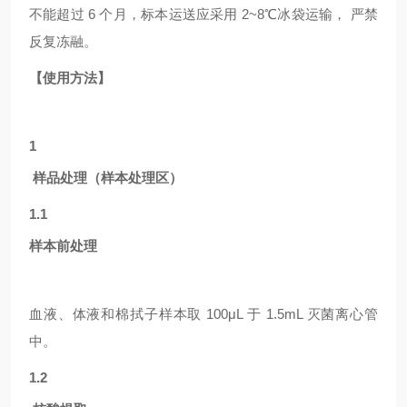
不能超过 6 个月，标本运送应采用 2~8℃冰袋运输， 严禁
反复冻融。
【使用方法】
1
样品处理（样本处理区）
1.1
样本前处理
血液、体液和棉拭子样本取
100μL 于 1.5mL 灭菌离心管
中。
1.2