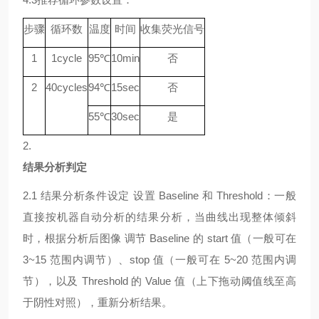
步骤
循环数
温度
时间
收集荧光信号
1
1
cycle
9
5℃
10min
否
2
40
cycle
s
94
℃
15sec
否
55
℃
30sec
是
2.
结果分析判定
2.1
结果分析条件设定
设置
Baseline 和 Threshold：一般
直接按机器自动分析的结果分析，当曲线出现整体倾斜
时，根据分析后图像 调节 Baseline 的 start 值（一般可在
3~15 范围内调节）、stop 值（一般可在 5~20 范围内调
节），以及 Threshold 的 Value 值（上下拖动阈值线至高
于阴性对照），重新分析结果。