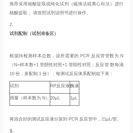
推荐采用核酸提取或纯化试剂（磁珠法或离心柱法）进行
核酸提取，
请按照试剂说明书进行操作。
2.
试剂配制（试剂准备区）
根据待检测样本总数，设所需要的
PCR 反应管管数为 N
（N=样本数+1 管阴性对照+1 管阳性对照；反应管 数每满
10 份，多配制 1 份），每测试反应体系配制如下表：
试剂
RP
反应液
酶液
用量（样本数为
N）
20μL
1μL
将混合好的测试反应液分装到
PCR 反应管中，21μL/管。
3.