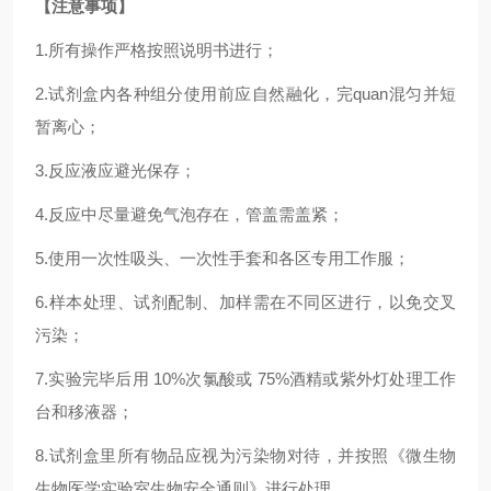
【注意事项】
1.
所有操作严格按照说明书进行；
2.
试剂盒内各种组分使用前应自然融化，完
quan
混匀并短
暂离心；
3.反应液应避光保存；
4.反应中尽量避免气泡存在，管盖需盖紧；
5.使用一次性吸头、一次性手套和各区专用工作服；
6.样本处理、试剂配制、加样需在不同区进行，以免交叉
污染；
7.实验完毕后用 10%次氯酸或 75%酒精或紫外灯处理工作
台和移液器；
8.试剂盒里所有物品应视为污染物对待，并按照《微生物
生物医学实验室生物安全通则》进行处理。