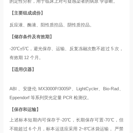
的定性分析，用于临床上对可疑感染者的病原 学诊断。
【主要组成成份】
反应液、酶液、阳性质控品、阴性质控品。
【储存条件及有效期】
-20℃±5℃，避光保存、运输、反复冻融次数不超过 5 次，
有效期 12 个月。
【适用仪器】
ABI 、安捷伦 MX3000P/3005P、LightCycler、Bio-Rad、
Eppendorf 等系列荧光定量 PCR 检测仪。
【保存和运输】
上述标本短期内可保存于
-20℃，长期保存可置-70℃，但
不能超过 6 个月，标本运送应采用 2~8℃冰袋运输， 严禁