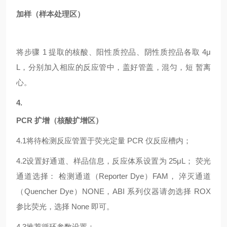
加样（样本处理区）
将步骤
1 提取的核酸、阳性质控品、阴性质控品各取 4μ
L，分别加入相应的反应管中，盖好管盖，混匀，短 暂离
心。
4.
PCR 扩增（核酸扩增区）
4.1
将待检测反应管置于荧光定量
PCR 仪反应槽内；
4.2
设置好通道、样品信息，反应体系设置为
25μL； 荧光
通道选择： 检测通道（Reporter Dye）FAM， 淬灭通道
（Quencher Dye）NONE，ABI 系列仪器请勿选择 ROX
参比荧光，选择 None 即可。
4.3
推荐循环参数设置：