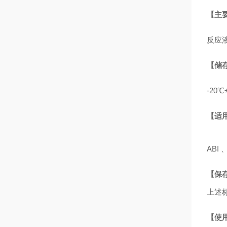
【主
反应
【储
-20
【适
ABI 
【保
上述
【使