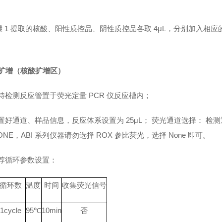
骤
1 提取的核酸、阳性质控品、阴性质控品各取 4μL，分别加入相
 扩增（核酸扩增区）
待检测反应管置于荧光定量
PCR 仪反应槽内；
置好通道、样品信息，反应体系设置为
25μL； 荧光通道选择： 检测通道
ONE，ABI 系列仪器请勿选择 ROX 参比荧光，选择 None 即可。
荐循环参数设置：
循环数
温度
时间
收集荧光信号
1
cycle
9
5℃
10min
否