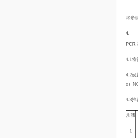
将步
4.
PCR
4.1
将
4.2
设
e）N
4.3
推
步骤
1