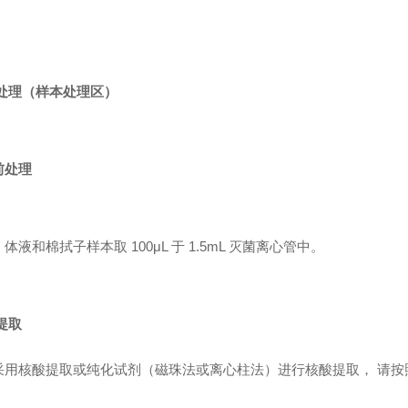
处理（样本处理区）
前处理
、体液和棉拭子样本取
100μL 于 1.5mL 灭菌离心管中。
提取
采用核酸提取或纯化试剂（磁珠法或离心柱法）进行核酸提取，
请按