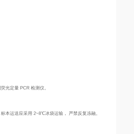
。
f 等系列荧光定量 PCR 检测仪。
月，标本运送应采用 2~8℃冰袋运输， 严禁反复冻融。