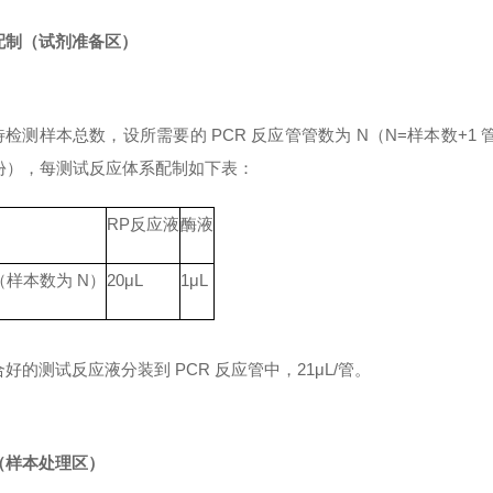
配制（试剂准备区）
待检测样本总数，设所需要的
PCR 反应管管数为 N（N=样本数+1 
1 份），每测试反应体系配制如下表：
RP
反应液
酶液
（样本数为
N）
20μL
1μL
合好的测试反应液分装到
PCR 反应管中，21μL/管。
（样本处理区）