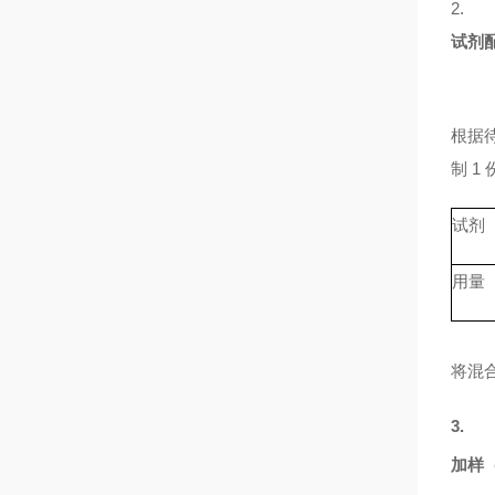
2.
试剂
根据
制 
试剂
用量
将混
3.
加样