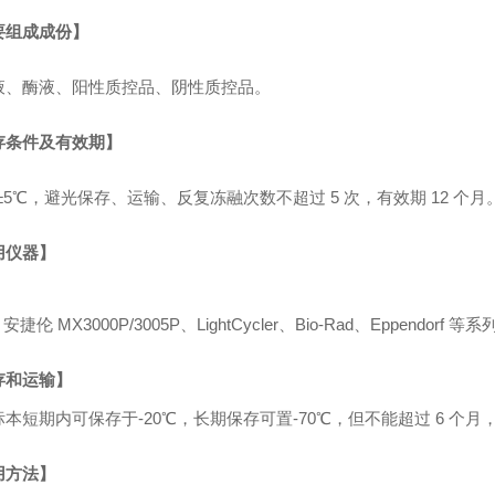
要组成成份】
液、酶液、阳性质控品、阴性质控品。
存条件及有效期】
℃±5℃，避光保存、运输、反复冻融次数不超过 5 次，有效期 12 个月
用仪器】
、安捷伦 MX3000P/3005P、LightCycler、Bio-Rad、Eppendor
存和运输】
标本短期内可保存于
-20℃，长期保存可置-70℃，但不能超过 6 个
用方法】