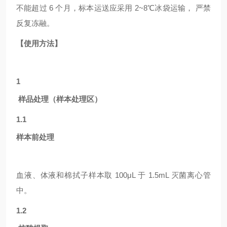
不能超过 6 个月，标本运送应采用 2~8℃冰袋运输， 严禁
反复冻融。
【使用方法】
1
样品处理（样本处理区）
1.1
样本前处理
血液、体液和棉拭子样本取
100μL 于 1.5mL 灭菌离心管
中。
1.2