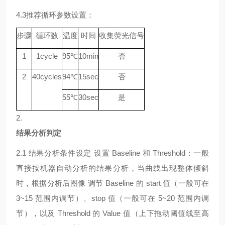
4.3
推荐循环参数设置：
步骤
循环数
温度
时间
收集荧光信号
1
1
cycle
9
5℃
10min
否
2
40
cycle
s
94
℃
15sec
否
55
℃
30sec
是
2.
结果分析判定
2.1
结果分析条件设定
设置
Baseline 和 Threshold：一般
直接按机器自动分析的结果分析，当曲线出现整体倾斜
时，根据分析后图像 调节 Baseline 的 start 值（一般可在
3~15 范围内调节）、stop 值（一般可在 5~20 范围内调
节），以及 Threshold 的 Value 值（上下拖动阈值线至高