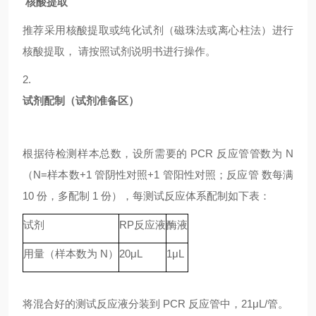
核酸提取
推荐采用核酸提取或纯化试剂（磁珠法或离心柱法）进行
核酸提取，
请按照试剂说明书进行操作。
2.
试剂配制（试剂准备区）
根据待检测样本总数，设所需要的
PCR 反应管管数为 N
（N=样本数+1 管阴性对照+1 管阳性对照；反应管 数每满
10 份，多配制 1 份），每测试反应体系配制如下表：
试剂
RP
反应液
酶液
用量（样本数为
N）
20μL
1μL
将混合好的测试反应液分装到
PCR 反应管中，21μL/管。