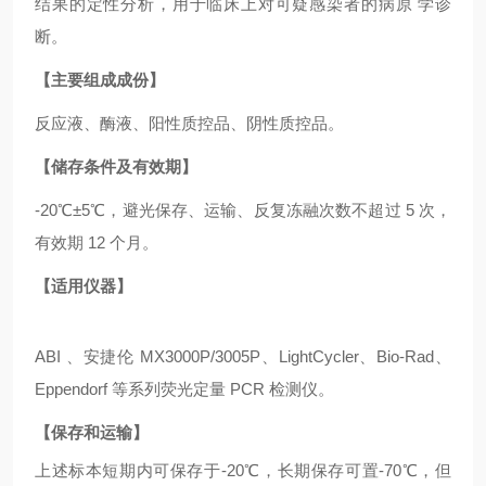
结果的定性分析，用于临床上对可疑感染者的病原 学诊
断。
【主要组成成份】
反应液、酶液、阳性质控品、阴性质控品。
【储存条件及有效期】
-20℃±5℃，避光保存、运输、反复冻融次数不超过 5 次，
有效期 12 个月。
【适用仪器】
ABI 、安捷伦 MX3000P/3005P、LightCycler、Bio-Rad、
Eppendorf 等系列荧光定量 PCR 检测仪。
【保存和运输】
上述标本短期内可保存于
-20℃，长期保存可置-70℃，但