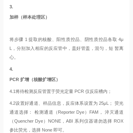
3.
加样（样本处理区）
将步骤
1 提取的核酸、阳性质控品、阴性质控品各取 4μ
L，分别加入相应的反应管中，盖好管盖，混匀，短 暂离
心。
4.
PCR 扩增（核酸扩增区）
4.1
将待检测反应管置于荧光定量
PCR 仪反应槽内；
4.2
设置好通道、样品信息，反应体系设置为
25μL； 荧光
通道选择： 检测通道（Reporter Dye）FAM， 淬灭通道
（Quencher Dye）NONE，ABI 系列仪器请勿选择 ROX
参比荧光，选择 None 即可。