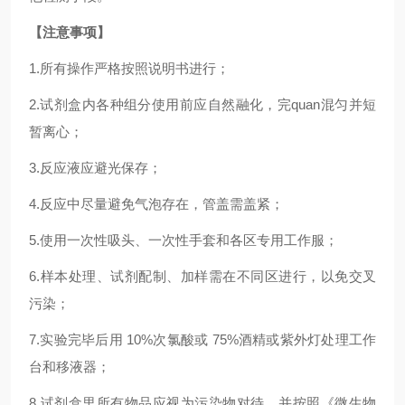
【注意事项】
1.
所有操作严格按照说明书进行；
2.
试剂盒内各种组分使用前应自然融化，完
quan
混匀并短
暂离心；
3.反应液应避光保存；
4.反应中尽量避免气泡存在，管盖需盖紧；
5.使用一次性吸头、一次性手套和各区专用工作服；
6.样本处理、试剂配制、加样需在不同区进行，以免交叉
污染；
7.实验完毕后用 10%次氯酸或 75%酒精或紫外灯处理工作
台和移液器；
8.试剂盒里所有物品应视为污染物对待，并按照《微生物