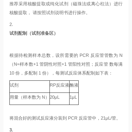
推荐采用核酸提取或纯化试剂（磁珠法或离心柱法）进行
核酸提取，
请按照试剂说明书进行操作。
2.
试剂配制（试剂准备区）
根据待检测样本总数，设所需要的
PCR 反应管管数为 N
（N=样本数+1 管阴性对照+1 管阳性对照；反应管 数每满
10 份，多配制 1 份），每测试反应体系配制如下表：
试剂
RP
反应液
酶液
用量（样本数为
N）
20μL
1μL
将混合好的测试反应液分装到
PCR 反应管中，21μL/管。
3.