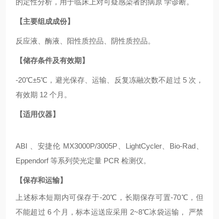
的定性分析，用于临床上对可疑感染者的病原 学诊断。
【主要组成成份】
反应液、酶液、阳性质控品、阴性质控品。
【储存条件及有效期】
-20℃±5℃，避光保存、运输、反复冻融次数不超过 5 次，
有效期 12 个月。
【适用仪器】
ABI 、安捷伦 MX3000P/3005P、LightCycler、Bio-Rad、
Eppendorf 等系列荧光定量 PCR 检测仪。
【保存和运输】
上述标本短期内可保存于
-20℃，长期保存可置-70℃，但
不能超过 6 个月，标本运送应采用 2~8℃冰袋运输， 严禁