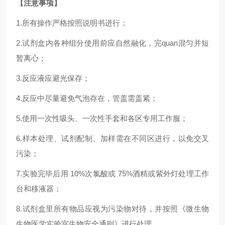
【注意事项】
1.
所有操作严格按照说明书进行；
2.
试剂盒内各种组分使用前应自然融化，完
quan
混匀并短
暂离心；
3.反应液应避光保存；
4.反应中尽量避免气泡存在，管盖需盖紧；
5.使用一次性吸头、一次性手套和各区专用工作服；
6.样本处理、试剂配制、加样需在不同区进行，以免交叉
污染；
7.实验完毕后用 10%次氯酸或 75%酒精或紫外灯处理工作
台和移液器；
8.试剂盒里所有物品应视为污染物对待，并按照《微生物
生物医学实验室生物安全通则》进行处理。