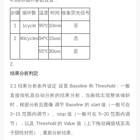
步骤
循环数
温度
时间
收集荧光信号
1
1
cycle
9
5℃
10min
否
2
40
cycle
s
94
℃
15sec
否
55
℃
30sec
是
2.
结果分析判定
2.1
结果分析条件设定
设置
Baseline 和 Threshold：一般
直接按机器自动分析的结果分析，当曲线出现整体倾斜
时，根据分析后图像 调节 Baseline 的 start 值（一般可在
3~15 范围内调节）、stop 值（一般可在 5~20 范围内调
节），以及 Threshold 的 Value 值（上下拖动阈值线至高
于阴性对照），重新分析结果。