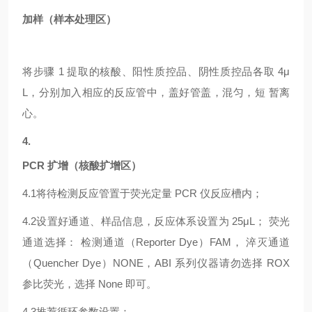
加样（样本处理区）
将步骤
1 提取的核酸、阳性质控品、阴性质控品各取 4μ
L，分别加入相应的反应管中，盖好管盖，混匀，短 暂离
心。
4.
PCR 扩增（核酸扩增区）
4.1
将待检测反应管置于荧光定量
PCR 仪反应槽内；
4.2
设置好通道、样品信息，反应体系设置为
25μL； 荧光
通道选择： 检测通道（Reporter Dye）FAM， 淬灭通道
（Quencher Dye）NONE，ABI 系列仪器请勿选择 ROX
参比荧光，选择 None 即可。
4.3
推荐循环参数设置：