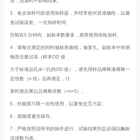
溶，洗涤时不影响结果。
3．各步加样均应使用加样器，并经常校对其准确性，以避
免试验误差。一次加样时间
控制在5 分钟内，如标本数量多，推荐使用排枪加样。
4．请每次测定的同时做标准曲线，做复孔。如标本中待测
物质含量过高（样本OD 值
大于标准品孔di一孔的OD 值），请先用样品稀释液稀释一
定倍数（n 倍）后再测定，计
算时请后乘以总稀释倍数（×n×5）。
5．封板膜只限一次性使用，以避免交叉污染。
6．底物请避光保存。
7．严格按照说明书的操作进行，试验结果判定必须以酶标
仪读数为准.