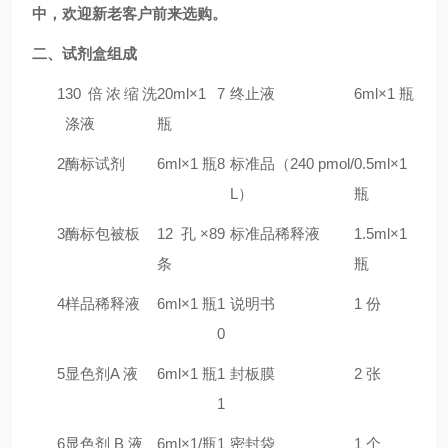
中，欢迎新老客户前来选购。
二
、试剂盒组成
1
30 倍浓缩洗
20ml×1
7
终止液
6ml×1 瓶
涤液
瓶
2
酶标试剂
6ml×1 瓶
8
标准品（240 pmol/
0.5ml×1
L）
瓶
3
酶标包被板
12 孔×8
9
标准品稀释液
1.5ml×1
条
瓶
4
样品稀释液
6ml×1 瓶
1
说明书
1 份
0
5
显色剂A 液
6ml×1 瓶
1
封板膜
2 张
1
6
显色剂 B 液
6ml×1/瓶
1
密封袋
1 个