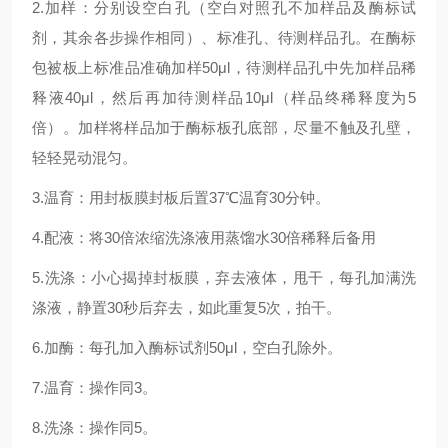
2.加样：分别设空白孔（空白对照孔不加样品及酶标试
剂，其余各步操作相同）、标准孔、待测样品孔。在酶标
包被板上标准品准确加样50μl，待测样品孔中先加样品稀
释液40μl，然后再加待测样品10μl（样品终稀释度为5
倍）。加样将样品加于酶标板孔底部，尽量不触及孔壁，
轻轻晃动混匀。
3.温育：用封板膜封板后置37℃温育30分钟。
4.配液：将30倍浓缩洗涤液用蒸馏水30倍稀释后备用
5.洗涤：小心揭掉封板膜，弃去液体，甩干，每孔加满洗
涤液，静置30秒后弃去，如此重复5次，拍干。
6.加酶：每孔加入酶标试剂50μl，空白孔除外。
7.温育：操作同3。
8.洗涤：操作同5。