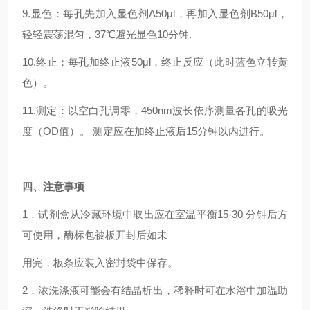
9.显色：每孔先加入显色剂A50μl，再加入显色剂B50μl，
轻轻震荡混匀，37℃避光显色10分钟.
10.终止：每孔加终止液50μl，终止反应（此时蓝色立转黄
色）。
11.测定：以空白孔调零，450nm波长依序测量各孔的吸光
度（OD值）。 测定应在加终止液后15分钟以内进行。
四
、注意事项
1．试剂盒从冷藏环境中取出应在室温平衡15-30 分钟后方
可使用，酶标包被板开封后如未
用完，板条应装入密封袋中保存。
2．浓洗涤液可能会有结晶析出，稀释时可在水浴中加温助