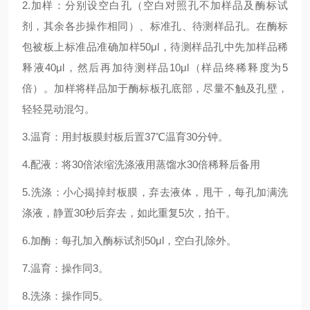
2.加样：分别设空白孔（空白对照孔不加样品及酶标试
剂，其余各步操作相同）、标准孔、待测样品孔。在酶标
包被板上标准品准确加样50μl，待测样品孔中先加样品稀
释液40μl，然后再加待测样品10μl（样品终稀释度为5
倍）。加样将样品加于酶标板孔底部，尽量不触及孔壁，
轻轻晃动混匀。
3.温育：用封板膜封板后置37℃温育30分钟。
4.配液：将30倍浓缩洗涤液用蒸馏水30倍稀释后备用
5.洗涤：小心揭掉封板膜，弃去液体，甩干，每孔加满洗
涤液，静置30秒后弃去，如此重复5次，拍干。
6.加酶：每孔加入酶标试剂50μl，空白孔除外。
7.温育：操作同3。
8.洗涤：操作同5。