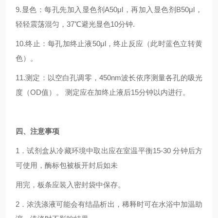
9.显色：每孔先加入显色剂A50μl，再加入显色剂B50μl，
轻轻震荡混匀，37℃避光显色10分钟.
10.终止：每孔加终止液50μl，终止反应（此时蓝色立转黄
色）。
11.测定：以空白孔调零，450nm波长依序测量各孔的吸光
度（OD值）。 测定应在加终止液后15分钟以内进行。
四
、注意事项
1．试剂盒从冷藏环境中取出应在室温平衡15-30 分钟后方
可使用，酶标包被板开封后如未
用完，板条应装入密封袋中保存。
2．浓洗涤液可能会有结晶析出，稀释时可在水浴中加温助