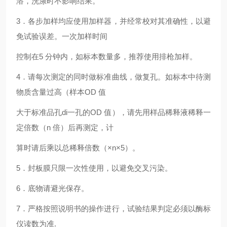
溶，洗涤时不影响结果。
3．各步加样均应使用加样器，并经常校对其准确性，以避
免试验误差。一次加样时间
控制在5 分钟内，如标本数量多，推荐使用排枪加样。
4．请每次测定的同时做标准曲线，做复孔。如标本中待测
物质含量过高（样本OD 值
大于标准品孔di一孔的OD 值），请先用样品稀释液稀释一
定倍数（n 倍）后再测定，计
算时请后乘以总稀释倍数（×n×5）。
5．封板膜只限一次性使用，以避免交叉污染。
6．底物请避光保存。
7．严格按照说明书的操作进行，试验结果判定必须以酶标
仪读数为准.