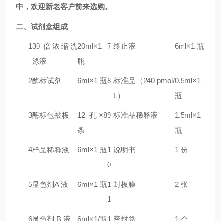
中，欢迎新老客户前来选购。
二
、试剂盒组成
1
30 倍浓缩洗
20ml×1
7
终止液
6ml×1 瓶
涤液
瓶
2
酶标试剂
6ml×1 瓶
8
标准品（240 pmol/
0.5ml×1
L）
瓶
3
酶标包被板
12 孔×8
9
标准品稀释液
1.5ml×1
条
瓶
4
样品稀释液
6ml×1 瓶
1
说明书
1 份
0
5
显色剂A 液
6ml×1 瓶
1
封板膜
2 张
1
6
显色剂 B 液
6ml×1/瓶
1
密封袋
1 个