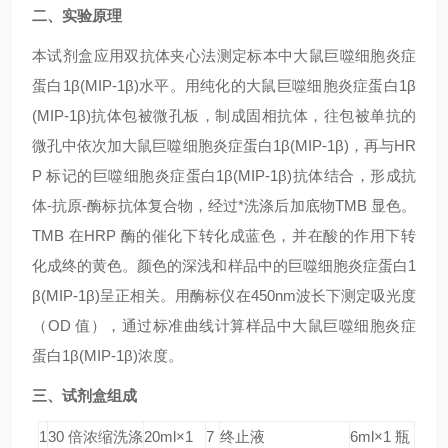
二、实验原理
本试剂盒应用双抗体夹心法测定标本中大鼠
巨噬细胞炎症
蛋白1β(MIP-1β)
水平。用纯化的大鼠
巨噬细胞炎症蛋白1β
(MIP-1β)
抗体包被微孔板，制成固相抗体，往包被单抗的
微孔中依次加大鼠
巨噬细胞炎症蛋白1β(MIP-1β)
，再与HR
P 标记的
巨噬细胞炎症蛋白1β(MIP-1β)
抗体结合，形成抗
体-抗原-酶标抗体复合物，经过*洗涤后加底物TMB 显色。
TMB 在HRP 酶的催化下转化成蓝色，并在酸的作用下转
化成终的黄色。颜色的深浅和样品中的
巨噬细胞炎症蛋白1
β(MIP-1β)
呈正相关。用酶标仪在450nm波长下测定吸光度
（OD 值），通过标准曲线计算样品中大鼠
巨噬细胞炎症
蛋白1β(MIP-1β)
浓度。
三、试剂盒组成
1
30 倍浓缩洗涤
20ml×1
7
终止液
6ml×1 瓶