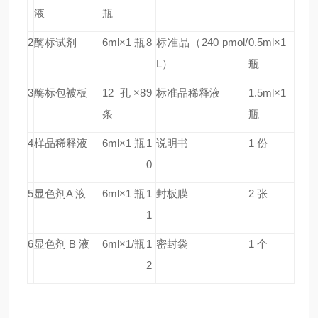
液
瓶
2
酶标试剂
6ml×1 瓶
8
标准品（240 pmol/
0.5ml×1
L）
瓶
3
酶标包被板
12 孔×8
9
标准品稀释液
1.5ml×1
条
瓶
4
样品稀释液
6ml×1 瓶
1
说明书
1 份
0
5
显色剂A 液
6ml×1 瓶
1
封板膜
2 张
1
6
显色剂 B 液
6ml×1/瓶
1
密封袋
1 个
2