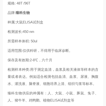
规格: 48T /96T
品牌:
臻科生物
种属:大鼠ELISA试剂盒
检测波长:450 nm
所需样本体积: 50ul
适用范围:仅供科研，不得用于临床诊断。
保存及有效期:2-8℃，六个月
检测样本种类:用于测定血清，血浆及相关液体等样本的含
量或者表达。例如适合检测包括血清、血浆、尿液、胸腹
水、灌洗液、脑脊液、细胞培养上清、组织匀浆等标本。
臻科生物供应的种属有：人、大鼠、小鼠、豚鼠、兔子、
人、猪牛羊、鸡鸭鹅、植物ELISA试剂盒等