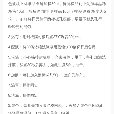
包被板上标准品准确加样50μl，待测样品孔中先加样品稀
释液40μl，然后再加待测样品10μl（样品终稀释度为5
倍）。加样将样品加于酶标板孔底部，尽量不触及孔壁，
轻轻晃动混匀。
3.温育：用封板膜封板后置37℃温育30分钟。
4.配液：将30倍浓缩洗涤液用蒸馏水30倍稀释后备用
5.洗涤：小心揭掉封板膜，弃去液体，甩干，每孔加满洗
涤液，静置30秒后弃去，如此重复5次，拍干。
6.加酶：每孔加入酶标试剂50μl，空白孔除外。
7.温育：操作同3。
8.洗涤：操作同5。
9.显色：每孔先加入显色剂A50μl，再加入显色剂B50μl，
轻轻震荡混匀，37℃避光显色10分钟.