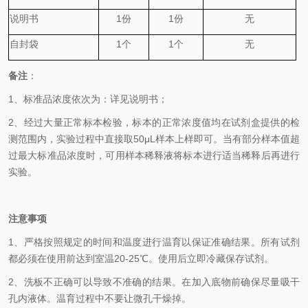
说明书
1
份
1
份
无
自封袋
1
个
1
个
无
备
注
：
1、
标准品浓度依次为
：
详见说明书；
2、
经过大量正常标本检验，标本的正常浓度值均在试剂盒提供的检
测范围内，实验过程中直接取
50
μL
样本上样即可。当有部分样本值超
过最大标准品浓度时，可用样本稀释液将标本进行适当稀释后再进行
实验。
注意事项
1、
严格按照规定的时间和温度进行温育以保证准确结果。所有试剂
都必须在使用前达到室温
20-25℃
。使用后立即冷藏保存试剂。
2、
洗板不正确可以导致不准确的结果。在加入底物前确保尽量吸干
孔内液体。温育过程中不要让微孔干燥掉。