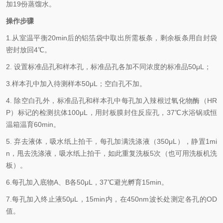
加
19
份蒸馏水。
操作步骤
1.
从室温平衡
20min
后的铝箔袋中取出所需板条，剩余板条用自封袋
密封放回
4℃
。
2.
设置标准品孔和样本孔，标准品孔各加不同浓度的标准品
50μL
；
3.
样本孔
中
加
入
待测样本
5
0μL
；空白孔不加。
4.
除空白孔外，标准品孔和样本孔中每孔加入辣根过氧化物酶（
HR
P
）标记的检测抗体
100μL
，用封板膜封住反应孔，
37℃
水浴锅或恒
温箱温育
60min
。
5.
弃去液体，吸水纸上拍干，每孔加满洗涤液
（
350
μL
）
，静置
1mi
n
，甩去洗涤液，吸水纸上拍干，如此重复洗板
5
次（也可用洗板机洗
板）。
6.
每孔加入底物
A
、
B
各
50μL
，
37℃
避光孵育
15min
。
7.
每孔加入终止液
50μL
，
15min
内，在
450nm
波长处测定各孔的
OD
值。