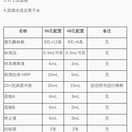
3.
37℃
恒温箱
4.
蒸馏水或去离子水
名称
96
孔配置
48
孔配置
备注
微孔酶标板
8
孔
×
12
条
8
孔
×
6
条
无
标准品
0.
3
mL*6
管
0.
3
mL*6
管
无
样本稀释液
6mL
3mL
无
检测抗体
-HRP
10mL
5mL
无
20×
洗涤缓冲液
25mL
15mL
按说明书进行稀释
底物
A
6mL
3mL
无
底物
B
6mL
3mL
无
终止液
6mL
3mL
无
封板膜
2
张
2
张
无