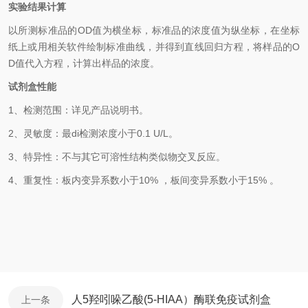
实验结果计算
以
所测标准品的
OD值
为横坐标，
标准品的浓度
值为纵坐标，在坐标
纸上
或用相关软件绘制
标准曲线
，并得到
直线回归方程
，
将样品的
O
D
值代入方程，计算出样品
的
浓度
。
试剂盒性能
1、检测范围：
详见产品说明书
。
2、
灵敏度：最
di
检测浓度小于
0.1
U/L
。
3、
特异性：不与其它可溶性结构类似物交叉反应。
4、
重复性：板内变异系数小于
10
%
，
板间变异系数小于
1
5
% 。
人5羟吲哚乙酸(5-HIAA）酶联免疫试剂盒
上一条