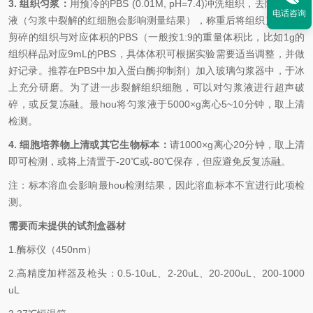
3. 组织匀浆：
用预冷的
PBS (0.01M, pH=7.4)冲洗组织，去除残留血
电话咨询
液（匀浆中裂解的红细胞会影响测量结果），称重后将组织剪碎。将
剪碎的组织与对应体积的PBS（一般按1:9的重量体积比，比如1g的
组织样品对应9mL的PBS，具体体积可根据实验需要适当调整，并做
好记录。推荐在PBS中加入蛋白酶抑制剂）加入玻璃匀浆器中，于冰
上充分研磨。为了进一步裂解组织细胞，可以对匀浆液进行超声破
碎，或反复冻融。
最
hou
将匀浆液于
5000×g离心5~10分钟，取上清
检测。
4. 细胞培养物上清或其它生物标本：
请
1000×g离心20分钟，取上清
即可检测，或将上清置于-20℃或-80℃保存，但应避免反复冻融。
注：标本溶血会影响
最
hou
检测结果，因此溶血标本不宜进行此项检
测。
需要而未提供的试剂盒器材
1.
酶标仪（
450nm
）
2.
高精度加样器及枪头：
0.5-10uL
、
2-20uL
、
20-200uL
、
200-1000
uL