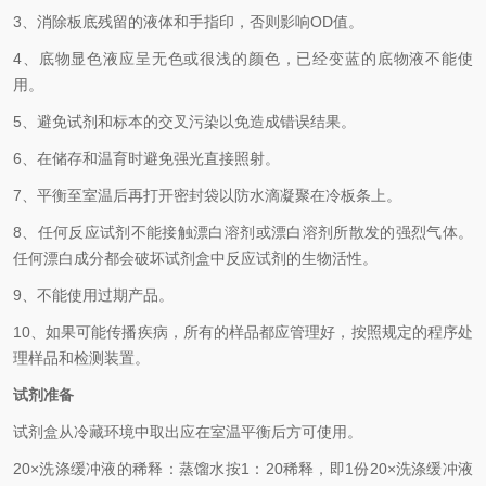
3、
消除板底残留的液体和手指印，否则影响
OD
值。
4、
底物显色液应呈无色或很浅的颜色，已经变蓝的底物液不能使
用。
5、
避免试剂和标本的交叉污染以免造成错误结果。
6、
在储存和温育时避免强光直接照射。
7、
平衡至室温后再打开密封袋以防水滴凝聚在冷板条上。
8、
任何反应试剂不能接触漂白溶剂或漂白溶剂所散发的强烈气体。
任何漂白成分都会破坏试剂盒中反应试剂的生物活性。
9、
不能使用过期产品。
10、
如果可能传播疾病，所有的样品都应管理好，按照规定的程序处
理样品和检测装置。
试剂准备
试剂盒从冷藏环境中取出应在室温平衡后方可使用。
2
0×
洗涤缓冲液的稀释：蒸馏水按
1
：
20
稀释，即
1
份
20×
洗涤缓冲液