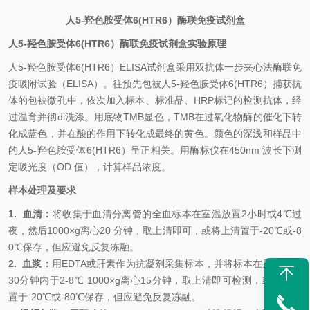
人
5-羟色胺受体6(HTR6）
酶联免疫试剂盒
人
5-羟色胺受体6(HTR6）
酶联免疫试剂盒
实验原理
人
5-羟色胺受体6(HTR6）
ELISA试剂盒
采用双抗体一步夹心法酶联免
疫吸附试验（
ELISA）。往预先包被
人
5-羟色胺受体6(HTR6）
捕获抗
体的包被微孔中，依次加入标本、标准品、
HRP标记的检测抗体，经
过温育并彻
di
洗涤。用底物
TMB显色，TMB在过氧化物酶的催化下转
化成蓝色，并在酸的作用下转化成最终的黄色。颜色的深浅和样品中
的
人
5-羟色胺受体6(HTR6）
呈正相关。用酶标仪在
450nm 波长下测
定吸光度（OD 值），计算样品浓度。
样本处理及要求
1.
血清：
将收集于血清分离管的全血标本在室温放置
2小时或4℃过
夜，然后1000×g离心20 分钟，取上清即可，或将上清置于-20℃或-8
0℃保存，但应避免反复冻融。
2.
血浆：
用
EDTA或肝素作为抗凝剂采集标本，并将标本在采集后的
30分钟内于2-8℃ 1000×g离心15分钟，取上清即可检测，或将上清
置于-20℃或-80℃保存，但应避免反复冻融。