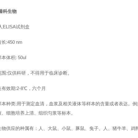
臻科生物
人ELISA试剂盒
长:450 nm
本体积: 50ul
范围:仅供科研，不得用于临床诊断。
有效期:2-8℃，六个月
样本种类:用于测定血清，血浆及相关液体等样本的含量或者表达。
液、细胞培养上清、组织匀浆等标本。
生物供应的种属有：人、大鼠、小鼠、豚鼠、兔子、人、猪牛羊、鸡鸭鹅