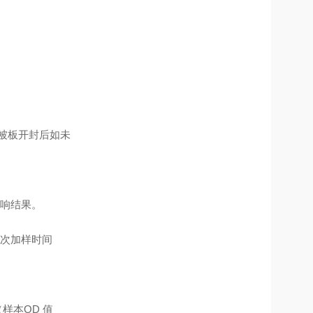
包被板开封后如未
影响结果。
一次加样时间
样本OD 值