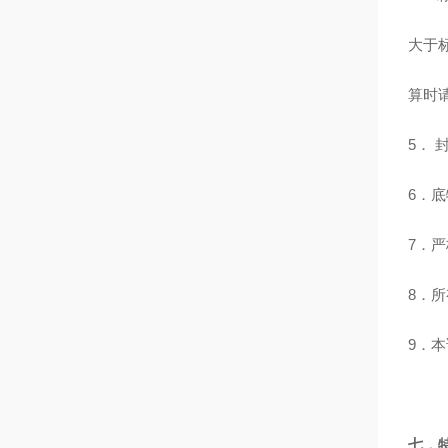
大于
算时
5．
6．
7．
8．
9．
七．