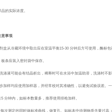
样品的实际浓度。
注意事项
试剂盒从冷藏环境中取出应在室温平衡15-30 分钟后方可使用，酶标
，板条应装入密封袋中保存。
浓洗涤液可能会有结晶析出，稀释时可在水浴中加温助溶，洗涤时不
各步加样均应使用加样器，并经常校对其准确性，以避免试验误差。
在5 分钟内，如标本数量多，推荐使用排枪加样。
 请每次测定的同时做标准曲线，做复孔。如标本中待测物质含量过高（