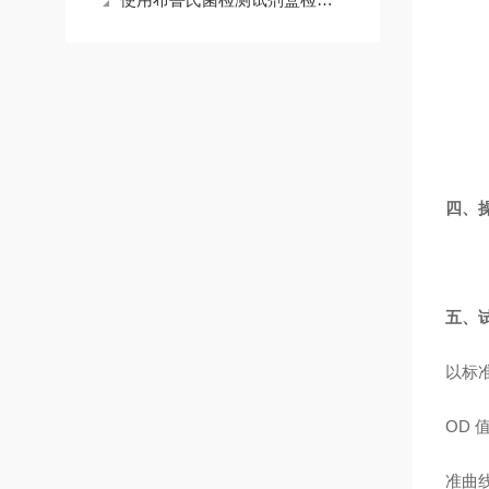
四、
五、
以标
OD
准曲