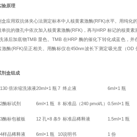
实验原理
剂盒应用双抗体夹心法测定标本中人
核黄素激酶(RFK)
水平。用纯化
被单抗的微孔中依次加入
核黄素激酶(RFK)
，再与HRP 标记的
核黄素激
*洗涤后加底物TMB 显色。TMB 在HRP 酶的催化下转化成蓝色
激酶(RFK)
呈正相关。用酶标仪在450nm波长下测定吸光度（OD
试剂盒组成
1
30 倍浓缩洗涤液
20ml×1 瓶
7
终止液
6ml×1 瓶
2
酶标试剂
6ml×1 瓶
8
标准品（240
pmol/L）
0.5ml×1 瓶
3
酶标包被板
12 孔×8 条
9
标准品稀释液
1.5ml×1 瓶
4
样品稀释液
6ml×1 瓶
10
说明书
1 份