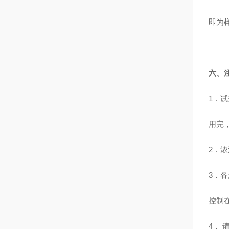
即为
六、
1．
用完
2．
3．
控制
4．