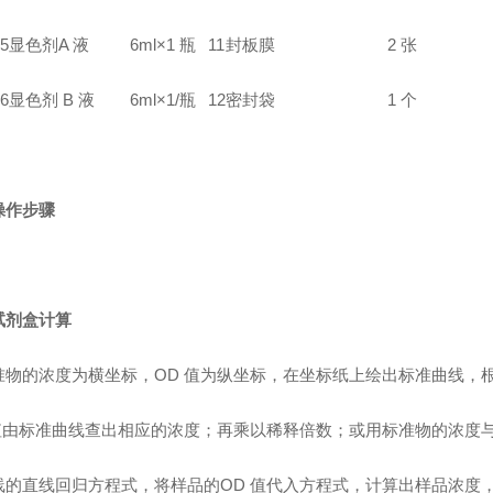
5
显色剂A 液
6ml×1 瓶
11
封板膜
2 张
6
显色剂 B 液
6ml×1/瓶
12
密封袋
1 个
操作步骤
试剂盒计算
准物的浓度为横坐标，OD 值为纵坐标，在坐标纸上绘出标准曲线，
 值由标准曲线查出相应的浓度；再乘以稀释倍数；或用标准物的浓度与
线的直线回归方程式，将样品的OD 值代入方程式，计算出样品浓度