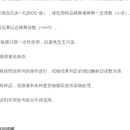
标准品孔di一孔的OD 值），请先用样品稀释液稀释一定倍数（n 倍
请后乘以总稀释倍数（×n×5）。
 封板膜只限一次性使用，以避免交叉污染。
底物请避光保存。
严格按照说明书的操作进行，试验结果判定必须以酶标仪读数为准.
所有样品，洗涤液和各种废弃物都应按传染物处理。
本试剂不同批号组分不得混用。
特别提醒