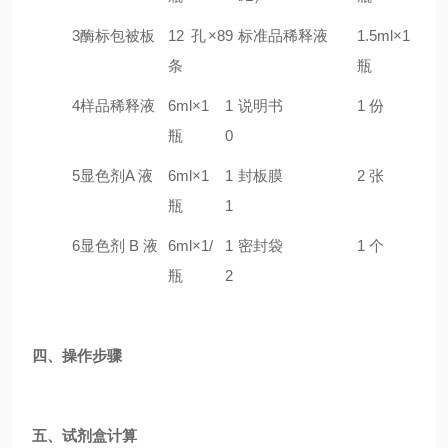
3
酶标包被板
12 孔×8
9
标准品稀释液
1.5ml×1
条
瓶
4
样品稀释液
6ml×1
1
说明书
1 份
瓶
0
5
显色剂A 液
6ml×1
1
封板膜
2 张
瓶
1
6
显色剂 B 液
6ml×1/
1
密封袋
1 个
瓶
2
四、操作步骤
五、试剂盒计算