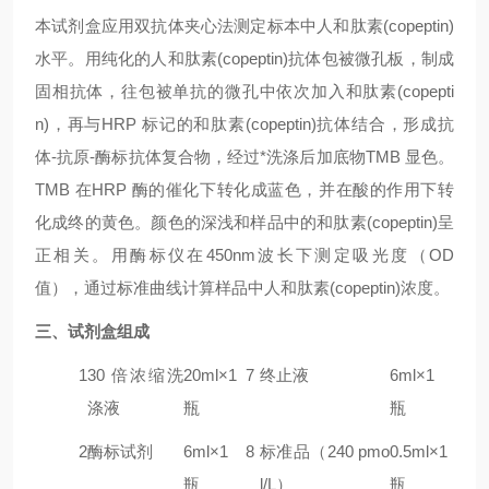
本试剂盒应用双抗体夹心法测定标本中人
和肽素(copeptin)
水平。用纯化的人
和肽素(copeptin)
抗体包被微孔板，制成
固相抗体，往包被单抗的微孔中依次加入
和肽素(copepti
n)
，再与HRP 标记的
和肽素(copeptin)
抗体结合，形成抗
体-抗原-酶标抗体复合物，经过*洗涤后加底物TMB 显色。
TMB 在HRP 酶的催化下转化成蓝色，并在酸的作用下转
化成终的黄色。颜色的深浅和样品中的
和肽素(copeptin)
呈
正相关。用酶标仪在450nm波长下测定吸光度（OD
值），通过标准曲线计算样品中人
和肽素(copeptin)
浓度。
三、试剂盒组成
1
30 倍浓缩洗
20ml×1
7
终止液
6ml×1
涤液
瓶
瓶
2
酶标试剂
6ml×1
8
标准品（240
pmo
0.5ml×1
瓶
l/L）
瓶