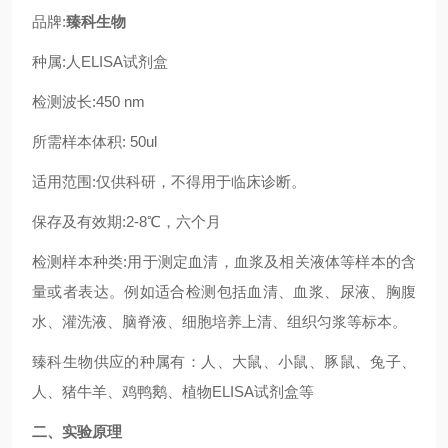
品牌:
臻科生物
种属:人ELISA试剂盒
检测波长:450 nm
所需样本体积: 50ul
适用范围:仅供科研，不得用于临床诊断。
保存及有效期:2-8℃，六个月
检测样本种类:用于测定血清，血浆及相关液体等样本的含
量或者表达。例如适合检测包括血清、血浆、尿液、胸腹
水、灌洗液、脑脊液、细胞培养上清、组织匀浆等标本。
臻科生物供应的种属有：人、大鼠、小鼠、豚鼠、兔子、
人、猪牛羊、鸡鸭鹅、植物ELISA试剂盒等
二、实验原理