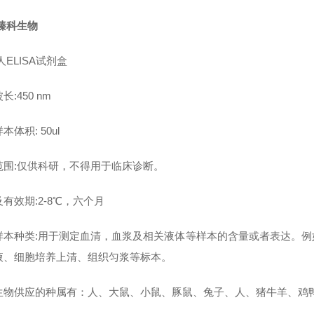
臻科生物
人ELISA试剂盒
长:450 nm
本体积: 50ul
范围:仅供科研，不得用于临床诊断。
有效期:2-8℃，六个月
样本种类:用于测定血清，血浆及相关液体等样本的含量或者表达。
液、细胞培养上清、组织匀浆等标本。
生物供应的种属有：人、大鼠、小鼠、豚鼠、兔子、人、猪牛羊、鸡鸭鹅