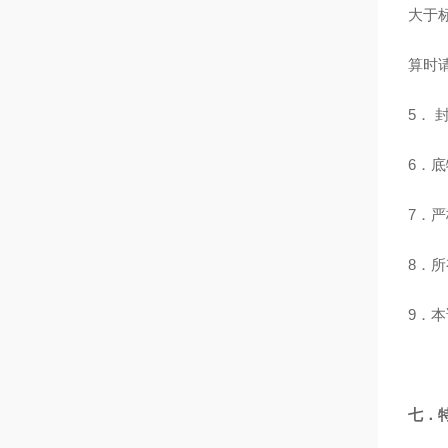
大于
算时
5．
6．
7．
8．
9．
七．