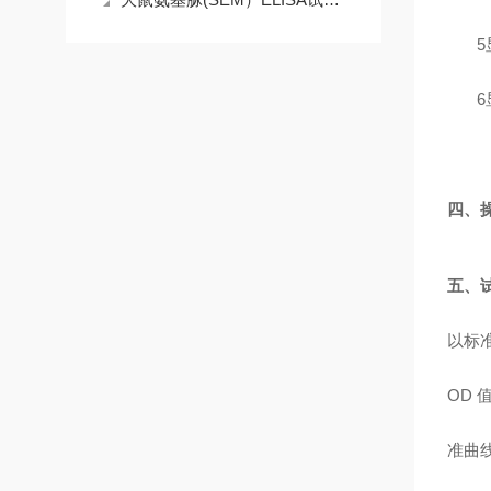
5
6
四、
五、
以标
OD
准曲