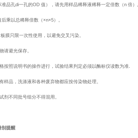
标准品孔di一孔的OD 值），请先用样品稀释液稀释一定倍数（n 倍
请后乘以总稀释倍数（×n×5）。
 封板膜只限一次性使用，以避免交叉污染。
底物请避光保存。
严格按照说明书的操作进行，试验结果判定必须以酶标仪读数为准.
所有样品，洗涤液和各种废弃物都应按传染物处理。
本试剂不同批号组分不得混用。
特别提醒