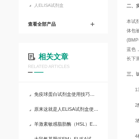
人ELISA试剂盒
二、
本试
查看全部产品
体包
(BMP
蓝色
相关文章
长下
RELATED ARTICLES
三、
1
免疫球蛋白试剂盒使用技巧和要求
2
原来这就是人ELISA试剂盒使用时需要遵守的规范
3
羊激素敏感脂肪酶（HSL）ELISA试剂盒操作说明
4
大鼠氨基脲(SEM）ELISA试剂盒产品说明