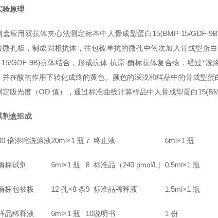
实验原理
剂盒应用双抗体夹心法测定标本中人
骨成型蛋白15(BMP-15/GDF-9B
被微孔板，制成固相抗体，往包被单抗的微孔中依次加入
骨成型蛋白15
-15/GDF-9B)
抗体结合，形成抗体-抗原-酶标抗体复合物，经过*洗涤后
，并在酸的作用下转化成终的黄色。颜色的深浅和样品中的
骨成型蛋白1
测定吸光度（OD 值），通过标准曲线计算样品中人
骨成型蛋白15(BMP
试剂盒组成
30 倍浓缩洗涤液
20ml×1 瓶
7
终止液
6ml×1 瓶
酶标试剂
6ml×1 瓶
8
标准品（240
pmol/L）
0.5ml×1 瓶
酶标包被板
12 孔×8 条
9
标准品稀释液
1.5ml×1 瓶
样品稀释液
6ml×1 瓶
10
说明书
1 份