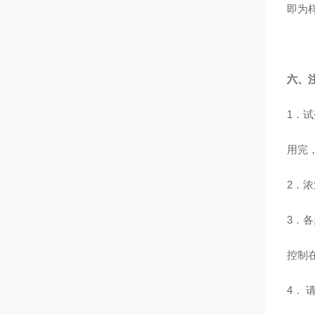
即为
六、
1．
用完
2．
3．
控制
4．