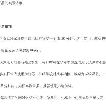
样品的实际浓度。
注意事项
试剂盒从冷藏环境中取出应在室温平衡15-30 分钟后方可使用，酶标
，板条应装入密封袋中保存。
浓洗涤液可能会有结晶析出，稀释时可在水浴中加温助溶，洗涤时不
各步加样均应使用加样器，并经常校对其准确性，以避免试验误差。
在5 分钟内，如标本数量多，推荐使用排枪加样。
 请每次测定的同时做标准曲线，做复孔。如标本中待测物质含量过高（