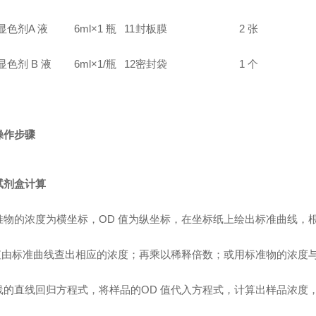
显色剂A 液
6ml×1 瓶
11
封板膜
2 张
显色剂 B 液
6ml×1/瓶
12
密封袋
1 个
操作步骤
试剂盒计算
准物的浓度为横坐标，OD 值为纵坐标，在坐标纸上绘出标准曲线，
 值由标准曲线查出相应的浓度；再乘以稀释倍数；或用标准物的浓度与
线的直线回归方程式，将样品的OD 值代入方程式，计算出样品浓度