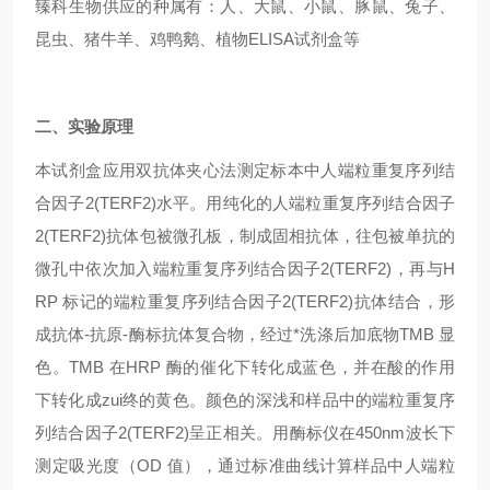
臻科生物供应的种属有：人、大鼠、小鼠、豚鼠、兔子、
昆虫、猪牛羊、鸡鸭鹅、植物ELISA试剂盒等
二、实验原理
本试剂盒应用双抗体夹心法测定标本中人端粒重复序列结
合因子2(TERF2)水平。用纯化的人端粒重复序列结合因子
2(TERF2)抗体包被微孔板，制成固相抗体，往包被单抗的
微孔中依次加入端粒重复序列结合因子2(TERF2)，再与H
RP 标记的端粒重复序列结合因子2(TERF2)抗体结合，形
成抗体-抗原-酶标抗体复合物，经过*洗涤后加底物TMB 显
色。TMB 在HRP 酶的催化下转化成蓝色，并在酸的作用
下转化成zui终的黄色。颜色的深浅和样品中的端粒重复序
列结合因子2(TERF2)呈正相关。用酶标仪在450nm波长下
测定吸光度（OD 值），通过标准曲线计算样品中人端粒