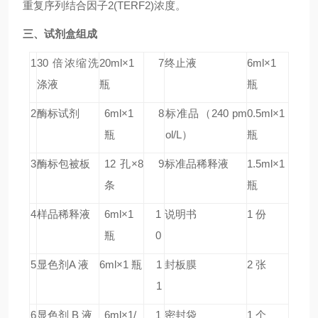
重复序列结合因子2(TERF2)浓度。
三、试剂盒组成
1
30 倍浓缩洗
20ml×1
7
终止液
6ml×1
涤液
瓶
瓶
2
酶标试剂
6ml×1
8
标准品
（240 pm
0.5ml×1
瓶
ol/L）
瓶
3
酶标包被板
12 孔×8
9
标准品稀释液
1.5ml×1
条
瓶
4
样品稀释液
6ml×1
1
说明书
1 份
瓶
0
5
显色剂A 液
6ml×1 瓶
1
封板膜
2 张
1
6
显色剂 B 液
6ml×1/
1
密封袋
1 个