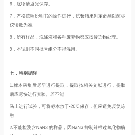
6
．底物请避光保存。
7
．严格按照说明书的操作进行，试验结果判定必须以酶标
仪读数为准.
8
．所有样品，洗涤液和各种废弃物都应按传染物处理。
9
．本试剂不同批号组分不得混用。
七．特别提醒
1.
标本采集后尽早进行提取，提取按相关文献进行，提取
后应尽快进行实验。若不能
马上进行试验，可将标本放于-20℃保存，但应避免反复冻
融
2.
不能检测含NaN3 的样品，因NaN3 抑制辣根过氧化物酶