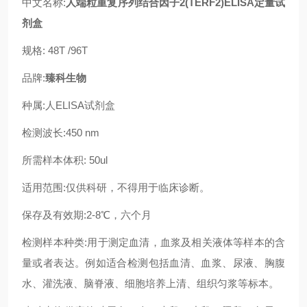
中文名称:
人端粒重复序列结合因子2(TERF2)ELISA定量试
剂盒
规格: 48T /96T
品牌:
臻科生物
种属:人ELISA试剂盒
检测波长:450 nm
所需样本体积: 50ul
适用范围:仅供科研，不得用于临床诊断。
保存及有效期:2-8℃，六个月
检测样本种类:用于测定血清，血浆及相关液体等样本的含
量或者表达。例如适合检测包括血清、血浆、尿液、胸腹
水、灌洗液、脑脊液、细胞培养上清、组织匀浆等标本。