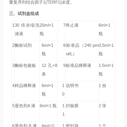
重复序列结合因子1(TERF1)浓度。
三、试剂盒组成
1
30 倍浓缩洗
20ml×1
7
终止液
6ml×1
涤液
瓶
瓶
2
酶标试剂
6ml×1
8
标准品
（240 pm
0.5ml×1
瓶
ol/L）
瓶
3
酶标包被板
12 孔×8
9
标准品稀释液
1.5ml×1
条
瓶
4
样品稀释液
6ml×1
1
说明书
1 份
瓶
0
5
显色剂A 液
6ml×1 瓶
1
封板膜
2 张
1
6
显色剂 B 液
6ml×1/
1
密封袋
1 个