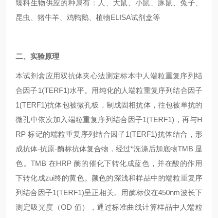
臻科生物供应的种属有：人、大鼠、小鼠、豚鼠、兔子、
昆虫、猪牛羊、鸡鸭鹅、植物ELISA试剂盒等
二、实验原理
本试剂盒应用双抗体夹心法测定标本中人端粒重复序列结
合因子1(TERF1)水平。用纯化的人端粒重复序列结合因子
1(TERF1)抗体包被微孔板，制成固相抗体，往包被单抗的
微孔中依次加入端粒重复序列结合因子1(TERF1)，再与H
RP 标记的端粒重复序列结合因子1(TERF1)抗体结合，形
成抗体-抗原-酶标抗体复合物，经过*洗涤后加底物TMB 显
色。TMB 在HRP 酶的催化下转化成蓝色，并在酸的作用
下转化成zui终的黄色。颜色的深浅和样品中的端粒重复序
列结合因子1(TERF1)呈正相关。用酶标仪在450nm波长下
测定吸光度（OD 值），通过标准曲线计算样品中人端粒