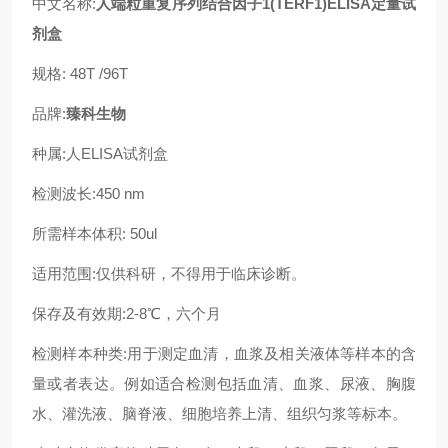
中文名称:
人端粒重复序列结合因子1(TERF1)ELISA定量试
剂盒
规格: 48T /96T
品牌:
臻科生物
种属:人ELISA试剂盒
检测波长:450 nm
所需样本体积: 50ul
适用范围:仅供科研，不得用于临床诊断。
保存及有效期:2-8℃，六个月
检测样本种类:用于测定血清，血浆及相关液体等样本的含
量或者表达。例如适合检测包括血清、血浆、尿液、胸腹
水、灌洗液、脑脊液、细胞培养上清、组织匀浆等标本。