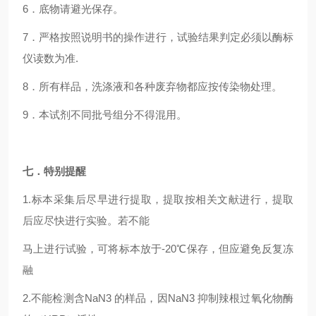
6
．底物请避光保存。
7
．严格按照说明书的操作进行，试验结果判定必须以酶标
仪读数为准.
8
．所有样品，洗涤液和各种废弃物都应按传染物处理。
9
．本试剂不同批号组分不得混用。
七．特别提醒
1.
标本采集后尽早进行提取，提取按相关文献进行，提取
后应尽快进行实验。若不能
马上进行试验，可将标本放于-20℃保存，但应避免反复冻
融
2.
不能检测含NaN3 的样品，因NaN3 抑制辣根过氧化物酶