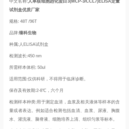
中文名称:
人单核细胞趋化蛋白3(MCP-3/CCL7)ELISA定量
试剂盒优质厂家
规格: 48T /96T
品牌:
臻科生物
种属:人ELISA试剂盒
检测波长:450 nm
所需样本体积: 50ul
适用范围:仅供科研，不得用于临床诊断。
保存及有效期:2-8℃，六个月
检测样本种类:用于测定血清，血浆及相关液体等样本的含
量或者表达。例如适合检测包括血清、血浆、尿液、胸腹
水、灌洗液、脑脊液、细胞培养上清、组织匀浆等标本。