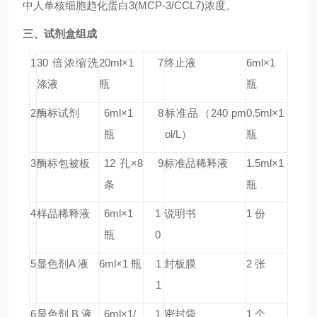
中人单核细胞趋化蛋白3(MCP-3/CCL7)浓度。
三、试剂盒组成
1
30 倍浓缩洗
20ml×1
7
终止液
6ml×1
涤液
瓶
瓶
2
酶标试剂
6ml×1
8
标准品
（240 pm
0.5ml×1
瓶
ol/L）
瓶
3
酶标包被板
12 孔×8
9
标准品稀释液
1.5ml×1
条
瓶
4
样品稀释液
6ml×1
1
说明书
1 份
瓶
0
5
显色剂A 液
6ml×1 瓶
1
封板膜
2 张
1
6
显色剂 B 液
6ml×1/
1
密封袋
1 个