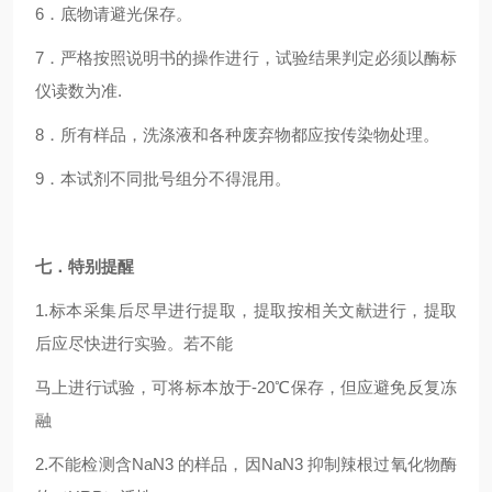
6
．底物请避光保存。
7
．严格按照说明书的操作进行，试验结果判定必须以酶标
仪读数为准.
8
．所有样品，洗涤液和各种废弃物都应按传染物处理。
9
．本试剂不同批号组分不得混用。
七．特别提醒
1.
标本采集后尽早进行提取，提取按相关文献进行，提取
后应尽快进行实验。若不能
马上进行试验，可将标本放于-20℃保存，但应避免反复冻
融
2.
不能检测含NaN3 的样品，因NaN3 抑制辣根过氧化物酶