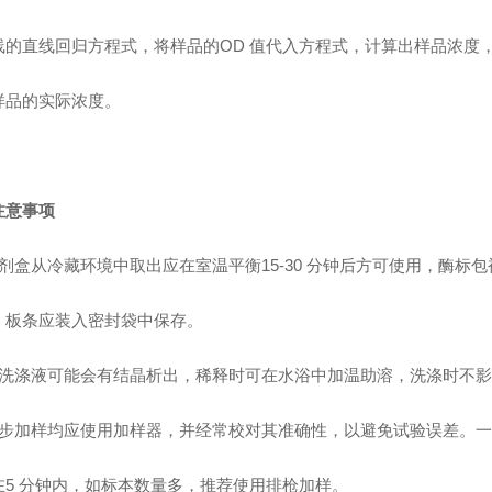
线的直线回归方程式，将样品的OD 值代入方程式，计算出样品浓度
样品的实际浓度。
注意事项
剂盒从冷藏环境中取出应在室温平衡15-30 分钟后方可使用，酶标
，板条应装入密封袋中保存。
洗涤液可能会有结晶析出，稀释时可在水浴中加温助溶，洗涤时不影
步加样均应使用加样器，并经常校对其准确性，以避免试验误差。一
在5 分钟内，如标本数量多，推荐使用排枪加样。