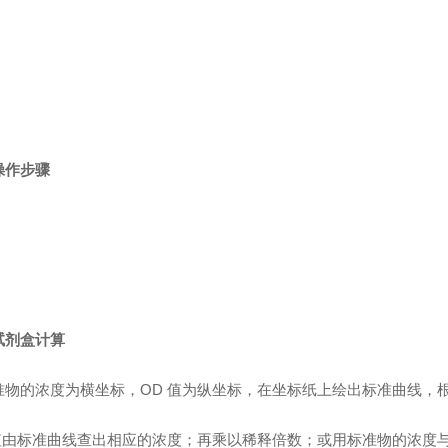
操作步骤
试剂盒计算
准物的浓度为横坐标，OD 值为纵坐标，在坐标纸上绘出标准曲线，
值由标准曲线查出相应的浓度；再乘以稀释倍数；或用标准物的浓度与