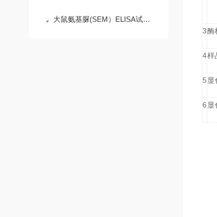
大鼠氨基脲(SEM）ELISA试剂盒产品说明
3
酶
4
样
5
显
6
显