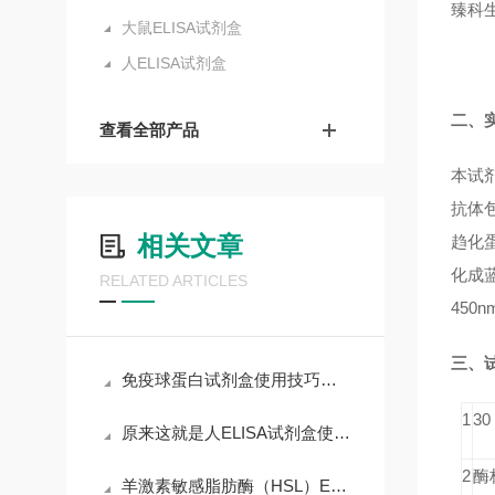
臻科
大鼠ELISA试剂盒
人ELISA试剂盒
二、
查看全部产品
本试剂
抗体包
相关文章
趋化蛋
化成蓝
RELATED ARTICLES
450
三、
免疫球蛋白试剂盒使用技巧和要求
1
3
原来这就是人ELISA试剂盒使用时需要遵守的规范
2
酶
羊激素敏感脂肪酶（HSL）ELISA试剂盒操作说明