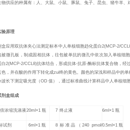
生物供应的种属有：人、大鼠、小鼠、豚鼠、兔子、昆虫、猪牛羊、鸡鸭
实验原理
盒应用双抗体夹心法测定标本中人单核细胞趋化蛋白2(MCP-2/CCL8)
被微孔板，制成固相抗体，往包被单抗的微孔中依次加入单核细胞趋化蛋白
白2(MCP-2/CCL8)抗体结合，形成抗体-抗原-酶标抗体复合物，经
色，并在酸的作用下转化成zui终的黄色。颜色的深浅和样品中的单核细
nm波长下测定吸光度（OD 值），通过标准曲线计算样品中人单核细胞趋化
试剂盒组成
0 倍浓缩洗涤液
20ml×1 瓶
7
终止液
6ml×1 瓶
标试剂
6ml×1 瓶
8
标准品
（240 pmol/
0.5ml×1 瓶