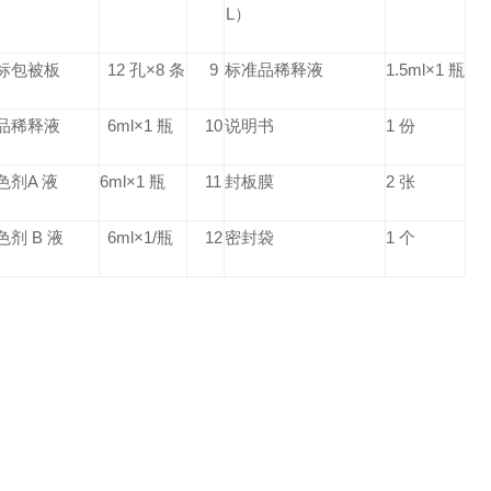
L）
标包被板
12 孔×8 条
9
标准品稀释液
1.5ml×1 瓶
品稀释液
6ml×1 瓶
10
说明书
1 份
色剂A 液
6ml×1 瓶
11
封板膜
2 张
色剂 B 液
6ml×1/瓶
12
密封袋
1 个