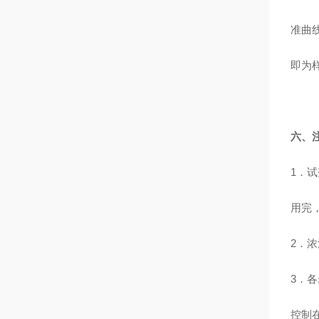
准曲
即为
六、
1
．试
用完
2
．浓
3
．各
控制