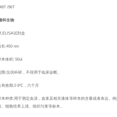
8T /96T
臻科生物
人ELISA试剂盒
长:450 nm
本体积: 50ul
范围:仅供科研，不得用于临床诊断。
有效期:2-8℃，六个月
样本种类:用于测定血清，血浆及相关液体等样本的含量或者表达。
液、细胞培养上清、组织匀浆等标本。