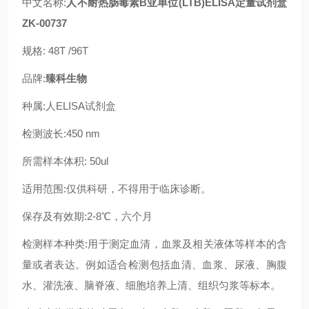
中文名称:
人不耐热肠毒素B亚单位(LTB)ELISA定量试剂盒
ZK-00737
规格: 48T /96T
品牌:
臻科生物
种属:人ELISA试剂盒
检测波长:450 nm
所需样本体积: 50ul
适用范围:仅供科研，不得用于临床诊断。
保存及有效期:2-8℃，六个月
检测样本种类:用于测定血清，血浆及相关液体等样本的含
量或者表达。例如适合检测包括血清、血浆、尿液、胸腹
水、灌洗液、脑脊液、细胞培养上清、组织匀浆等标本。