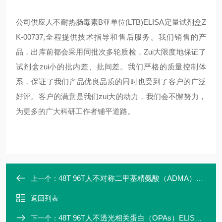
公司供应
人不耐热肠毒素B亚单位(LTB)ELISA定量试剂盒Z
K-00737
,
全程提供技术指导和售后服务。我们销售的产
品，出库前都会采用同批次多轮质检，
Zui
大限度地保证了
试剂盒
zui
小的批内差、批间差。我们严格的质量控制体
系，保证了我们产品优良品质的同时也受到了客户的广泛
好评。客户的满意是我们zui大的动力，我们会不懈努力，
为更多的广大科研工作者铺平道路。
48T 96T人不对称二甲基精氨酸（ADMA）ELISA定量试剂盒
上一个：
返回列表
48T 96T人不透光相关蛋白（OPAs）ELISA定量试剂盒ZK-00738
下一个：