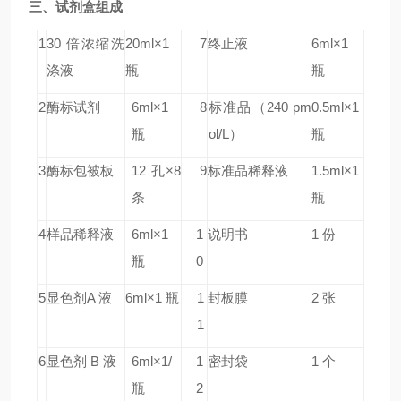
三、试剂盒组成
1
30 倍浓缩洗
20ml×1
7
终止液
6ml×1
涤液
瓶
瓶
2
酶标试剂
6ml×1
8
标准品
（240 pm
0.5ml×1
瓶
ol/L）
瓶
3
酶标包被板
12 孔×8
9
标准品稀释液
1.5ml×1
条
瓶
4
样品稀释液
6ml×1
1
说明书
1 份
瓶
0
5
显色剂A 液
6ml×1 瓶
1
封板膜
2 张
1
6
显色剂 B 液
6ml×1/
1
密封袋
1 个
瓶
2