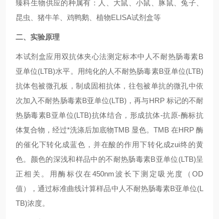
臻科生物供应的种属有：人、大鼠、小鼠、豚鼠、兔子、
昆虫、猪牛羊、鸡鸭鹅、植物ELISA试剂盒等
二、实验原理
本试剂盒应用双抗体夹心法测定标本中人不耐热肠毒素B
亚单位(LTB)水平。用纯化的人不耐热肠毒素B亚单位(LTB)
抗体包被微孔板，制成固相抗体，往包被单抗的微孔中依
次加入不耐热肠毒素B亚单位(LTB)，再与HRP 标记的不耐
热肠毒素B亚单位(LTB)抗体结合，形成抗体-抗原-酶标抗
体复合物，经过*洗涤后加底物TMB 显色。TMB 在HRP 酶
的催化下转化成蓝色，并在酸的作用下转化成zui终的黄
色。颜色的深浅和样品中的不耐热肠毒素B亚单位(LTB)呈
正相关。用酶标仪在450nm波长下测定吸光度（OD
值），通过标准曲线计算样品中人不耐热肠毒素B亚单位(L
TB)浓度。