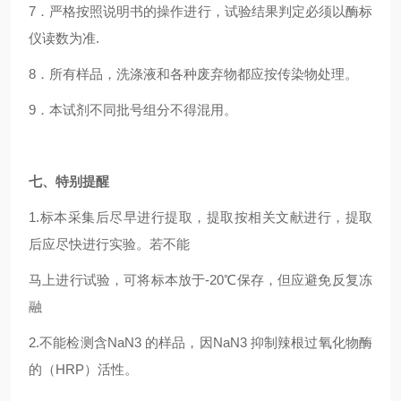
7
．严格按照说明书的操作进行，试验结果判定必须以酶标
仪读数为准.
8
．所有样品，洗涤液和各种废弃物都应按传染物处理。
9
．本试剂不同批号组分不得混用。
七、特别提醒
1.
标本采集后尽早进行提取，提取按相关文献进行，提取
后应尽快进行实验。若不能
马上进行试验，可将标本放于-20℃保存，但应避免反复冻
融
2.
不能检测含NaN3 的样品，因NaN3 抑制辣根过氧化物酶
的（HRP）活性。