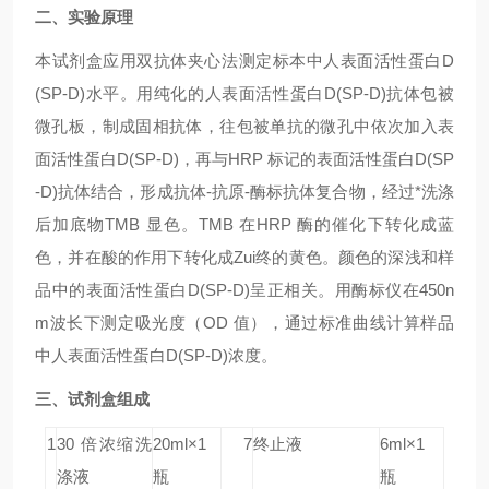
二、实验原理
本试剂盒应用双抗体夹心法测定标本中人表面活性蛋白D
(SP-D)水平。用纯化的人表面活性蛋白D(SP-D)抗体包被
微孔板，制成固相抗体，往包被单抗的微孔中依次加入表
面活性蛋白D(SP-D)，再与HRP 标记的表面活性蛋白D(SP
-D)抗体结合，形成抗体-抗原-酶标抗体复合物，经过*洗涤
后加底物TMB 显色。TMB 在HRP 酶的催化下转化成蓝
色，并在酸的作用下转化成Zui终的黄色。颜色的深浅和样
品中的表面活性蛋白D(SP-D)呈正相关。用酶标仪在450n
m波长下测定吸光度（OD 值），通过标准曲线计算样品
中人表面活性蛋白D(SP-D)浓度。
三、试剂盒组成
1
30 倍浓缩洗
20ml×1
7
终止液
6ml×1
涤液
瓶
瓶