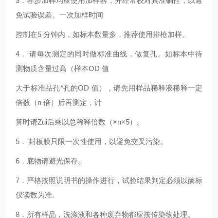
3
．各步加样均应使用加样器，并经常校对其准确性，以避
免试验误差。一次加样时间
控制在5 分钟内，如标本数量多，推荐使用排枪加样。
4
． 请每次测定的同时做标准曲线，做复孔。如标本中待
测物质含量过高（样本OD 值
大于标准品孔*孔的OD 值），请先用样品稀释液稀释一定
倍数（n 倍）后再测定，计
算时请Zui后乘以总稀释倍数（×n×5）。
5
． 封板膜只限一次性使用，以避免交叉污染。
6
．底物请避光保存。
7
．严格按照说明书的操作进行，试验结果判定必须以酶标
仪读数为准.
8
．所有样品，洗涤液和各种废弃物都应按传染物处理。