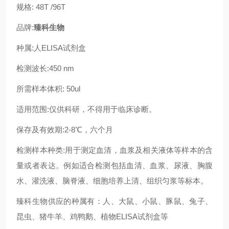
规格: 48T /96T
品牌:
臻科生物
种属:人ELISA试剂盒
检测波长:450 nm
所需样本体积: 50ul
适用范围:仅供科研，不得用于临床诊断。
保存及有效期:2-8℃，六个月
检测样本种类:用于测定血清，血浆及相关液体等样本的含
量或者表达。例如适合检测包括血清、血浆、尿液、胸腹
水、灌洗液、脑脊液、细胞培养上清、组织匀浆等标本。
臻科生物供应的种属有：人、大鼠、小鼠、豚鼠、兔子、
昆虫、猪牛羊、鸡鸭鹅、植物ELISA试剂盒等