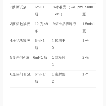
2
酶标试剂
6ml×1
8
标准品
（240 pm
0.5ml×1
瓶
ol/L）
瓶
3
酶标包被板
12 孔×8
9
标准品稀释液
1.5ml×1
条
瓶
4
样品稀释液
6ml×1
1
说明书
1 份
瓶
0
5
显色剂A 液
6ml×1 瓶
1
封板膜
2 张
1
6
显色剂 B 液
6ml×1/
1
密封袋
1 个
瓶
2