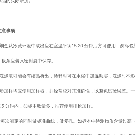
样品的实际浓度。
注意事项
剂盒从冷藏环境中取出应在室温平衡15-30 分钟后方可使用，酶标
，板条应装入密封袋中保存。
洗涤液可能会有结晶析出，稀释时可在水浴中加温助溶，洗涤时不影
步加样均应使用加样器，并经常校对其准确性，以避免试验误差。一
在5 分钟内，如标本数量多，推荐使用排枪加样。
请每次测定的同时做标准曲线，做复孔。如标本中待测物质含量过高（