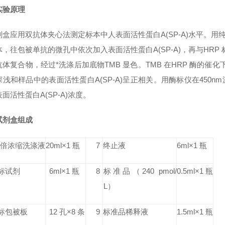
实验原理
盒应用双抗体夹心法测定标本中人表面活性蛋白A(SP-A)水平。用纯
，往包被单抗的微孔中依次加入表面活性蛋白A(SP-A)，再与HRP 标
体复合物，经过*洗涤后加底物TMB 显色。TMB 在HRP 酶的催
深浅和样品中的表面活性蛋白A(SP-A)呈正相关。用酶标仪在450
面活性蛋白A(SP-A)浓度。
试剂盒组成
0 倍浓缩洗涤液
20ml×1 瓶
7
终止液
6ml×1 瓶
标试剂
6ml×1 瓶
8
标准品
（240 pmol/
0.5ml×1 瓶
L）
标包被板
12 孔×8 条
9
标准品稀释液
1.5ml×1 瓶