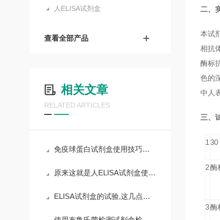
人ELISA试剂盒
二、
本试剂
查看全部产品
相抗体
酶标抗
色的
相关文章
中人表
RELATED ARTICLES
三、
1
3
免疫球蛋白试剂盒使用技巧和要求
2
酶
原来这就是人ELISA试剂盒使用时需要遵守的规范
ELISA试剂盒的试验,这几点非常重要,且不可漫不经心
3
酶
使用布鲁氏菌检测试剂盒检测时，需要遵循以下步骤