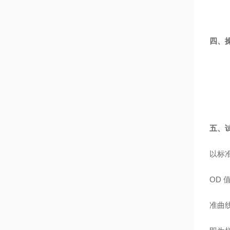
四、
五、
以标
OD
准曲