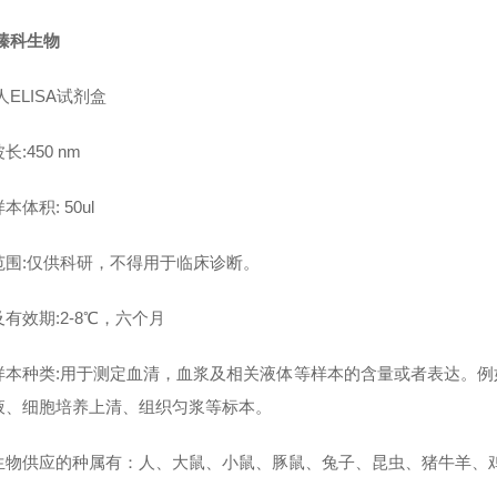
臻科生物
人ELISA试剂盒
长:450 nm
本体积: 50ul
范围:仅供科研，不得用于临床诊断。
有效期:2-8℃，六个月
样本种类:用于测定血清，血浆及相关液体等样本的含量或者表达。
液、细胞培养上清、组织匀浆等标本。
生物供应的种属有：人、大鼠、小鼠、豚鼠、兔子、昆虫、猪牛羊、鸡鸭