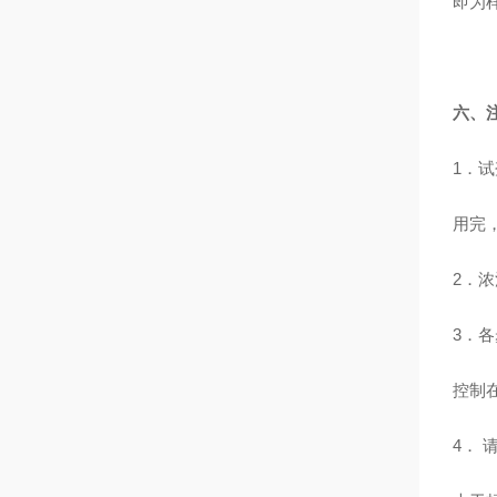
即为
六、
1
．试
用完
2
．浓
3
．各
控制
4
． 