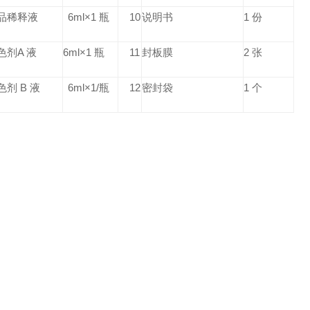
品稀释液
6ml×1 瓶
10
说明书
1 份
色剂A 液
6ml×1 瓶
11
封板膜
2 张
色剂 B 液
6ml×1/瓶
12
密封袋
1 个