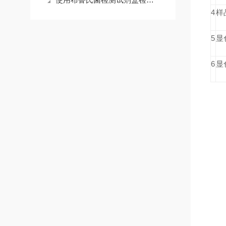
4
样
5
显
6
显