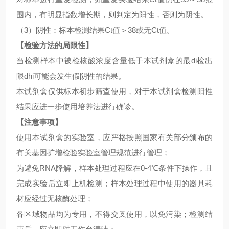
围内，有明显指数增长期，则判定为阳性，否则为阴性。
（
3）阴性：标本检测结果Ct值＞38或无Ct值。
【检验方法的局限性】
当检测样本中被检核酸浓度含量低于本试剂盒的最
di检出
限dhi可能会发生假阴性的结果。
本试剂盒仅供标本初步筛查使用，对于本试剂盒检测阳性
结果应进一步使用培养法进行确诊。
【注意事项】
使用本试剂盒的实验室，应严格按照国家有关部分颁布的
有关基因扩增检验实验室管理规范进行管理；
为避免
RNA降解，样本处理过程应在0-4℃条件下操作，且
完成实验后立即上机检测；样本处理过程中使用的器具耗
材应经过无核酶处理；
各区域物品均为专用，不得交叉使用，以免污染；检测结