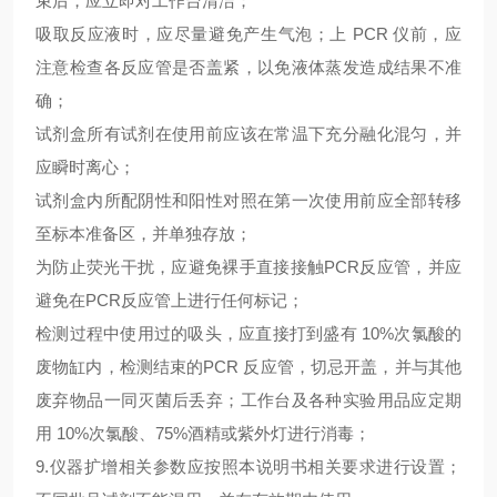
束后，应立即对工作台清洁；
吸取反应液时，应尽量避免产生气泡；上
PCR 仪前，应
注意检查各反应管是否盖紧，以免液体蒸发造成结果不准
确；
试剂盒所有试剂在使用前应该在常温下充分融化混匀，并
应瞬时离心；
试剂盒内所配阴性和阳性对照在第一次使用前应全部转移
至标本准备区，并单独存放；
为防止荧光干扰，应避免裸手直接接触
PCR反应管，并应
避免在PCR反应管上进行任何标记；
检测过程中使用过的吸头，应直接打到盛有
10%次氯酸的
废物缸内，检测结束的PCR 反应管，切忌开盖，并与其他
废弃物品一同灭菌后丢弃；工作台及各种实验用品应定期
用 10%次氯酸、75%酒精或紫外灯进行消毒；
9.仪器扩增相关参数应按照本说明书相关要求进行设置；