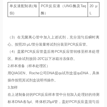
单反液配制表
(每
PCR反应液（UNG酶及Taq
20 μ
份)
酶）
L
（
3）在无菌离心管中加入上述试剂，充分混匀后瞬时离
心。按照20 μL/管分装量将试剂分装至PCR反应管。
（
4）盖紧PCR反应管盖后将PCR反应管转移至样本处理
区。剩余试剂放回-20℃以下冰箱冷冻保存。
2.样本准备（样本处理区）
用
QIAGEN、Roche公司DNA提qu试剂盒提quDNA，具体
操作按照其试剂盒说明书操作。
3.加样
在上述制备好的
PCR反应样本管中分别加入处理好的待测
标本DNA各5μl、终体积25μl/管，盖好PCR反应盖混匀后