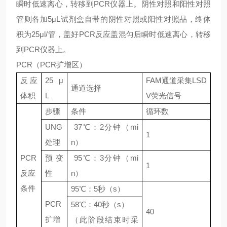
瞬时低速离心，转移到PCR仪器上。阴性对照和阳性对照
管则各加5μL试剂盒自带的阴性对照或阳性对照品，终体
积为25μl/管，盖好PCR反应盖混匀后瞬时低速离心，转移
到PCR仪器上。
PCR（PCR扩增区）
反应
25 μ
FAM通道采集LSD
通道选择
体积
L
V荧光信号
步骤
条件
循环数
UNG
37℃：2分钟（mi
1
处理
n）
PCR
预变
95℃：3分钟（mi
1
反应
性
n）
条件
95℃：5秒（s）
PCR
58℃：40秒（s）
40
扩增
（此阶段结束时采