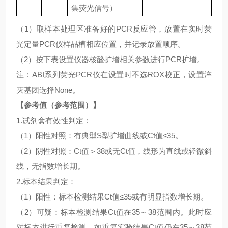
集荧光信号）
（
1）取样本处理区准备好的PCR反应管，放置在实时荧
光定量PCR仪样品槽相应位置，并记录放置顺序。
（
2）按下表设置仪器核酸扩增相关参数进行PCR扩增。
注：
ABI系列荧光PCR仪在设置时不选ROX校正，设置淬
灭基团选择None。
【参考值（参考范围）】
1.试剂盒有效性判定：
（
1）阳性对照：有典型S型扩增曲线或Ct值≤35。
（
2）阴性对照：Ct值＞38或无Ct值，线形为直线或轻微斜
线，无指数增长期。
2.标本结果判定：
（
1）阳性：标本检测结果Ct值≤35或有明显指数增长期。
（
2）可疑：标本检测结果Ct值在35～38范围内。此时应
对标本进行重复检测，如重复实验结果Ct值仍在35～38范