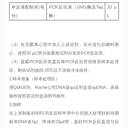
单反液配制表
(每
PCR反应液（UNG酶及Taq
20 μ
份)
酶）
L
（
3）在无菌离心管中加入上述试剂，充分混匀后瞬时离
心。按照20 μL/管分装量将试剂分装至PCR反应管。
（
4）盖紧PCR反应管盖后将PCR反应管转移至样本处理
区。剩余试剂放回-20℃以下冰箱冷冻保存。
2.样本准备（样本处理区）
用
QIAGEN、Roche公司DNA提qu试剂盒提quDNA，具体
操作按照其试剂盒说明书操作。
3.加样
在上述制备好的
PCR反应样本管中分别加入处理好的待测
标本DNA各5μl、终体积25μl/管，盖好PCR反应盖混匀后