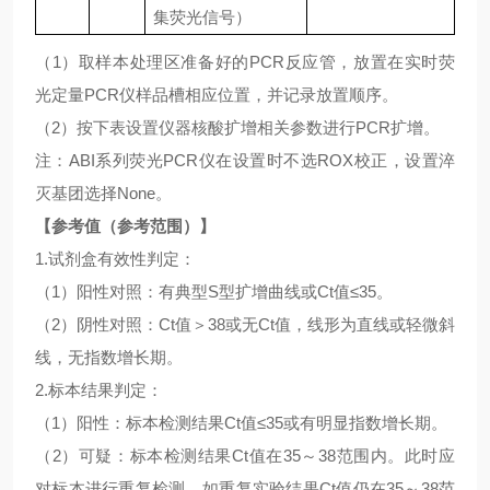
集荧光信号）
（
1）取样本处理区准备好的PCR反应管，放置在实时荧
光定量PCR仪样品槽相应位置，并记录放置顺序。
（
2）按下表设置仪器核酸扩增相关参数进行PCR扩增。
注：
ABI系列荧光PCR仪在设置时不选ROX校正，设置淬
灭基团选择None。
【参考值（参考范围）】
1.试剂盒有效性判定：
（
1）阳性对照：有典型S型扩增曲线或Ct值≤35。
（
2）阴性对照：Ct值＞38或无Ct值，线形为直线或轻微斜
线，无指数增长期。
2.标本结果判定：
（
1）阳性：标本检测结果Ct值≤35或有明显指数增长期。
（
2）可疑：标本检测结果Ct值在35～38范围内。此时应
对标本进行重复检测，如重复实验结果Ct值仍在35～38范