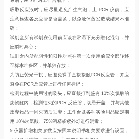
束后，应立即对工作台清洁；
吸取反应液时，应尽量避免产生气泡；上
PCR 仪前，应
注意检查各反应管是否盖紧，以免液体蒸发造成结果不准
确；
试剂盒所有试剂在使用前应该在常温下充分融化混匀，并
应瞬时离心；
试剂盒内所配阴性和阳性对照在第一次使用前应全部转移
至标本准备区，并单独存放；
为防止荧光干扰，应避免裸手直接接触
PCR反应管，并应
避免在PCR反应管上进行任何标记；
检测过程中使用过的吸头，应直接打到盛有
10%次氯酸的
废物缸内，检测结束的PCR 反应管，切忌开盖，并与其他
废弃物品一同灭菌后丢弃；工作台及各种实验用品应定期
用 10%次氯酸、75%酒精或紫外灯进行消毒；
9.仪器扩增相关参数应按照本说明书相关要求进行设置；