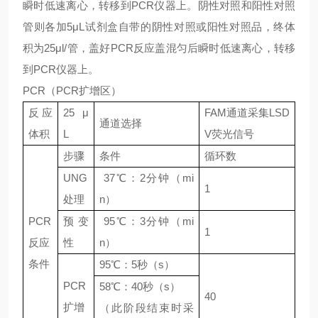
瞬时低速离心，转移到PCR仪器上。阴性对照和阳性对照
管则各加5μL试剂盒自带的阴性对照或阳性对照品，终体
积为25μl/管，盖好PCR反应盖混匀后瞬时低速离心，转移
到PCR仪器上。
PCR（PCR扩增区）
反应
25 μ
FAM通道采集LSD
通道选择
体积
L
V荧光信号
步骤
条件
循环数
UNG
37℃：2分钟（mi
1
处理
n）
PCR
预变
95℃：3分钟（mi
1
反应
性
n）
条件
95℃：5秒（s）
PCR
58℃：40秒（s）
40
扩增
（此阶段结束时采