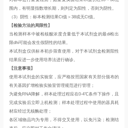
围内，有明显指数增长期，则判定为阳性，否则为阴性。
（
3）阴性：标本检测结果Ct值＞38或无Ct值。
【检验方法的局限性】
当检测样本中被检核酸浓度含量低于本试剂盒的最
di检出
限dhi可能会发生假阴性的结果。
本试剂盒仅供标本初步筛查使用，对于本试剂盒检测阳性
结果应进一步使用培养法进行确诊。
【注意事项】
使用本试剂盒的实验室，应严格按照国家有关部分颁布的
有关基因扩增检验实验室管理规范进行管理；
为避免
RNA降解，样本处理过程应在0-4℃条件下操作，且
完成实验后立即上机检测；样本处理过程中使用的器具耗
材应经过无核酶处理；
各区域物品均为专用，不得交叉使用，以免污染；检测结