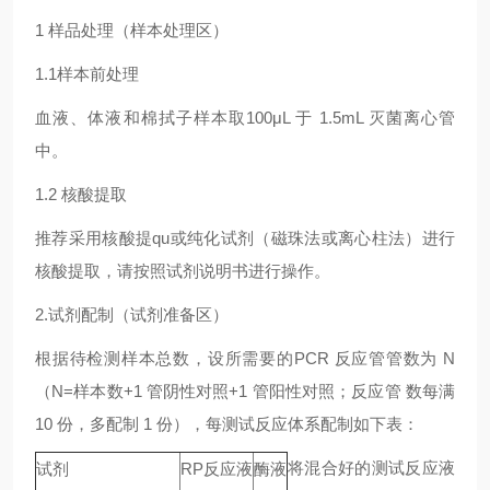
1 样品处理（样本处理区）
1.1样本前处理
血液、体液和棉拭子样本取100μL 于 1.5mL 灭菌离心管
中。
1.2 核酸提取
推荐采用核酸提qu或纯化试剂（磁珠法或离心柱法）进行
核酸提取，请按照试剂说明书进行操作。
2.试剂配制（试剂准备区）
根据待检测样本总数，设所需要的PCR 反应管管数为 N
（N=样本数+1 管阴性对照+1 管阳性对照；反应管 数每满
10 份，多配制 1 份），每测试反应体系配制如下表：
将混合好的测试反应液
试剂
RP反应液
酶液