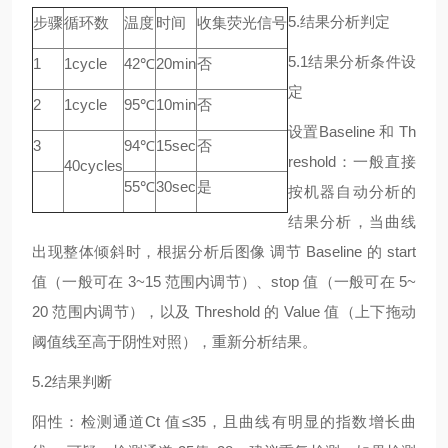
5.结果分析判定
步骤
循环数
温度
时间
收集荧光信号
5.1结果分析条件设
1
1cycle
42℃
20min
否
定
2
1cycle
95℃
10min
否
设置Baseline 和 Th
3
94℃
15sec
否
reshold：一般直接
40cycles
55℃
30sec
是
按机器自动分析的
结果分析，当曲线
出现整体倾斜时，根据分析后图像 调节 Baseline 的 start
值（一般可在 3~15 范围内调节）、stop 值（一般可在 5~
20 范围内调节），以及 Threshold 的 Value 值（上下拖动
阈值线至高于阴性对照），重新分析结果。
5.2结果判断
阳性：检测通道Ct 值≤35，且曲线有明显的指数增长曲