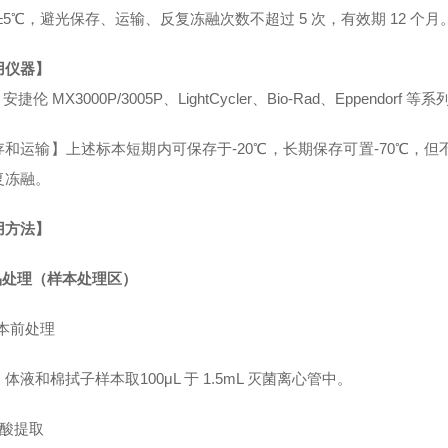
℃±5℃，避光保存、运输、反复冻融次数不超过 5 次，有效期 12 个月
用仪器】
、安捷伦 MX3000P/3005P、LightCycler、Bio-Rad、Eppendor
和运输】上述标本短期内可保存于-20℃，长期保存可置-70℃，但不
复冻融。
用方法】
样品处理（样本处理区）
样本前处理
体液和棉拭子样本取100μL 于 1.5mL 灭菌离心管中。
 核酸提取