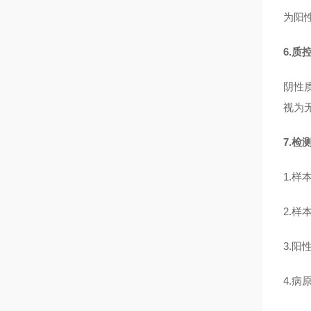
为阳性
6.质
阴性质
视为
7.检
1.
2.
3.
4.