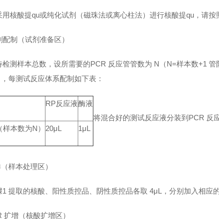
采用核酸提qu或纯化试剂（磁珠法或离心柱法）进行核酸提qu，请
试剂配制（试剂准备区）
检测样本总数，设所需要的PCR 反应管管数为 N（N=样本数+1 管阴
份），每测试反应体系配制如下表：
RP反应液
酶液
将混合好的测试反应液分装到PCR 反应管
（样本数为N）
20μL
1μL
样（样本处理区）
骤1 提取的核酸、阳性质控品、阴性质控品各取 4μL，分别加入相应
CR 扩增（核酸扩增区）