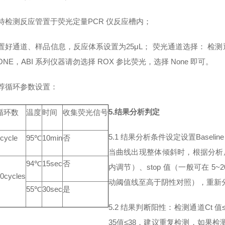
将待检测反应管置于荧光定量PCR 仪反应槽内；
设置好通道、样品信息，反应体系设置为25μL； 荧光通道选择： 检测通道（Re
ONE，ABI 系列仪器请勿选择 ROX 参比荧光，选择 None 即可。
推荐循环参数设置：
5.结果分析判定
循环数
温度
时间
收集荧光信号
5.1 结果分析条件设定设置Baseli
cycle
95℃
10min
否
当曲线出现整体倾斜时，根据分析后图像 调
94℃
15sec
否
内调节）、stop 值（一般可在 5~20
0cycles
动阈值线至高于阴性对照），重新
55℃
30sec
是
5.2 结果判断阳性：检测通道Ct
35值≤38，建议重复检测，如果检