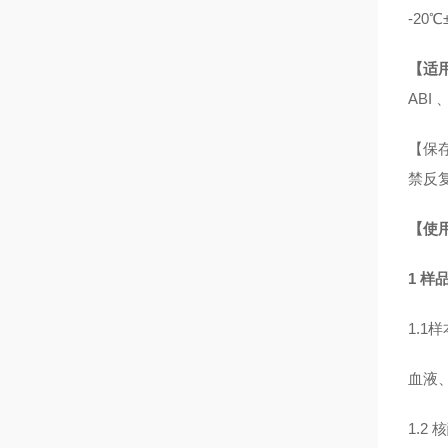
-20
【适
ABI 
【保存
禁反
【使
1 
1.1
血液、
1.2