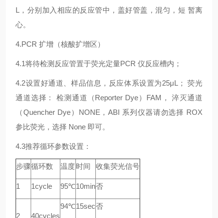
L，分别加入相应的反应管中，盖好管盖，混匀，短 暂离
心。
4.PCR 扩增（核酸扩增区）
4.1将待检测反应管置于荧光定量PCR 仪反应槽内；
4.2设置好通道、样品信息，反应体系设置为25μL； 荧光
通道选择： 检测通道（Reporter Dye）FAM， 淬灭通道
（Quencher Dye）NONE，ABI 系列仪器请勿选择 ROX
参比荧光，选择 None 即可。
4.3推荐循环参数设置：
步骤
循环数
温度
时间
收集荧光信号
1
1cycle
95℃
10min
否
94℃
15sec
否
2
40cycles