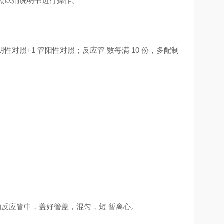
按照试剂说明书进行操作。
性对照+1 管阳性对照；反应管 数每满 10 份，多配制
的反应管中，盖好管盖，混匀，短 暂离心。