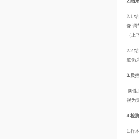
2.结
2.1
像 调节
（上
2.2
道仍为
3.质
阴性质
视为
4.
1.