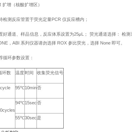
CR 扩增（核酸扩增区）
将待检测反应管置于荧光定量PCR 仪反应槽内；
设置好通道、样品信息，反应体系设置为25μL； 荧光通道选择： 检测通道（Re
ONE，ABI 系列仪器请勿选择 ROX 参比荧光，选择 None 即可。
推荐循环参数设置：
循环数
温度
时间
收集荧光信号
cycle
95℃
10min
否
94℃
15sec
否
0cycles
55℃
30sec
是