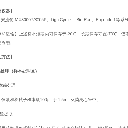
用仪器】
、安捷伦 MX3000P/3005P、LightCycler、Bio-Rad、Eppendor
和运输】上述标本短期内可保存于-20℃，长期保存可置-70℃，但不
复冻融。
用方法】
样品处理（样本处理区）
样本前处理
体液和棉拭子样本取100μL 于 1.5mL 灭菌离心管中。
 核酸提取