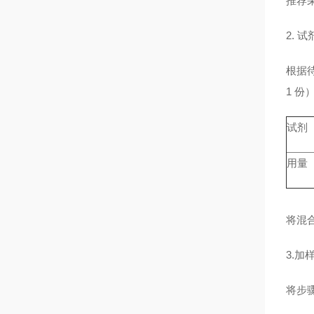
推荐
2. 
根据待
1 
试剂
用量
将混合
3.
将步