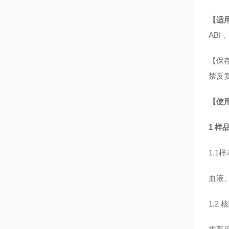
【适
ABI 
【保存
禁反
【使
1 
1.1
血液、
1.2