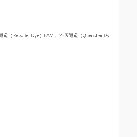
porter Dye）FAM， 淬灭通道（Quencher Dy