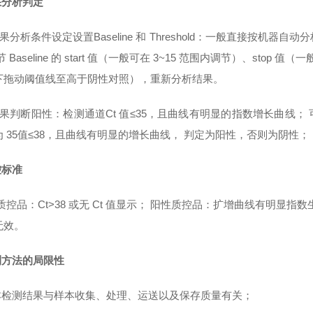
果分析判定
 结果分析条件设定设置Baseline 和 Threshold：一般直接
 Baseline 的 start 值（一般可在 3~15 范围内调节）、stop 值（一般
下拖动阈值线至高于阴性对照），重新分析结果。
 结果判断阳性：检测通道Ct 值≤35，且曲线有明显的指数增长曲线；
 35值≤38，且曲线有明显的增长曲线， 判定为阳性，否则为阴性； 阴性
控标准
控品：Ct>38 或无 Ct 值显示； 阳性质控品：扩增曲线有明显指数
无效。
检测方法的局限性
样本检测结果与样本收集、处理、运送以及保存质量有关；