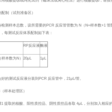
采用核酸提qu或纯化试剂（磁珠法或离心柱法）进行核酸提qu，请
试剂配制（试剂准备区）
检测样本总数，设所需要的PCR 反应管管数为 N（N=样本数+1 管阴
份），每测试反应体系配制如下表：
RP反应液
酶液
（样本数为N）
20μL
1μL
好的测试反应液分装到PCR 反应管中，21μL/管。
加样（样本处理区）
骤1 提取的核酸、阳性质控品、阴性质控品各取 4μL，分别加入相应