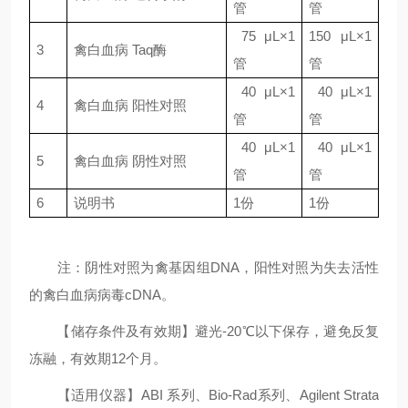
管
管
75
μL×1
150
μL×1
3
禽白血病
Taq酶
管
管
40 μL×1
40 μL×1
4
禽白血病
阳性对照
管
管
40 μL×1
40 μL×1
5
禽白血病
阴性对照
管
管
6
说明书
1
份
1
份
注：阴性对照为禽基因组DNA，阳性对照为失去活性
的禽白血病病毒cDNA。
【储存条件及有效期】避光-20℃以下保存，避免反复
冻融，有效期12个月。
【适用仪器】ABI 系列、Bio-Rad系列、Agilent Strata