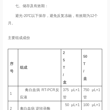
七、储存及有效期：
避光-20℃以下保存，避免反复冻融，有效期为12个
月。
主要组成成份
2
50
5
序
T
组成
T
号
/
/
盒
盒
禽白血病
RT-PCR
反
375
μL×1
750
μL×1
1
应液
管
管
50
μL×1
1
00
μL×1
2
禽白血病
逆转录酶