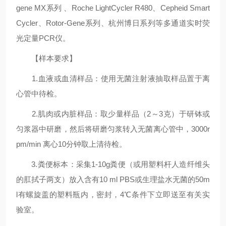
gene MX系列 、Roche LightCycler R480、Cepheid Smart
Cycler、Rotor-Gene系列、杭州博日系列等多通道实时荧
光定量PCR仪。
【样本要求】
1.血液或血清样品：使用无菌注射液抽取样品置于离
心管中待检。
2.肌肉或内脏样品：取少量样品（2～3克）于研钵或
匀浆器中研磨，然后将研磨匀浆转入无菌离心管中，3000r
pm/min 离心10分钟取上清待检。
3.粪便标本：采集1-10g粪便（或用塑料杆人造纤维头
的肛拭子两支）放入含有10 ml PBS或生理盐水无菌的50m
l有螺旋盖的塑料瓶内，密封，4℃条件下立即送至有关实
验室。