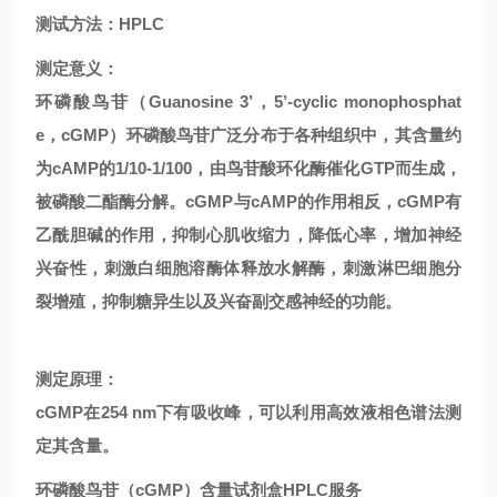
测试方法：HPLC
测定意义：
环磷酸鸟苷（Guanosine 3’，5’-cyclic monophosphat
e，cGMP）环磷酸鸟苷广泛分布于各种组织中，其含量约
为cAMP的1/10-1/100，由鸟苷酸环化酶催化GTP而生成，
被磷酸二酯酶分解。cGMP与cAMP的作用相反，cGMP有
乙酰胆碱的作用，抑制心肌收缩力，降低心率，增加神经
兴奋性，刺激白细胞溶酶体释放水解酶，刺激淋巴细胞分
裂增殖，抑制糖异生以及兴奋副交感神经的功能。
测定原理：
cGMP在254 nm下有吸收峰，可以利用高效液相色谱法测
定其含量。
环磷酸鸟苷（cGMP）含量试剂盒HPLC
服务