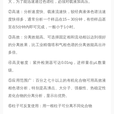
大，为了能迅速通过色谱柱，必须对载液加高压。
②高速：分析速度快、载液流速快，较经典液体色谱法速
度快得多，通常分析一个样品在15～30分钟，有些样品甚
至在5分钟内即可完成，一般小于1小时。
③高效：分离效能高。可选择固定相和流动相以达到很好
的
分离效果，比工业精馏塔和气相色谱的分离效能高出许
多倍。
④高灵敏度：紫外检测器可达0.01ng，进样量在μL数量
级。
⑤应用范围广：百分之七十以上的有机化合物可用高效液
相色谱分析，特别是高沸点、大分子、强极性、热稳定性
差化合物的分离分析，显示出优势。
⑥柱子可反复使用：用一根柱子可分离不同化合物