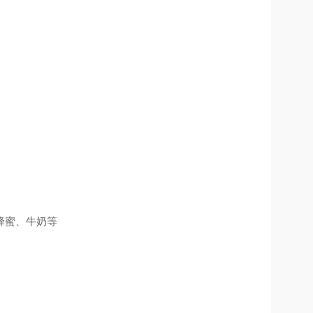
蜂蜜
、
牛奶等