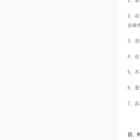
1、
2、
步操
3、
4、
5、
6、显
7、
四、