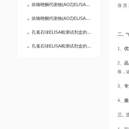
呋喃唑酮代谢物(AOZ)ELISA试剂盒：微观世界的精准捕手
保 
呋喃唑酮代谢物(AOZ)ELISA试剂盒：守护舌尖安全的免疫防线
孔雀石绿ELISA检测试剂盒的工作原理精妙而有序
二、*
孔雀石绿ELISA检测试剂盒的使用须知
1、
优
2、
品
换，
3、
专
4、
服
三、