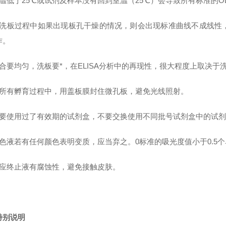
室温低于25℃或试剂及样本没有回到室温（25℃）会导致所有标准的O
在洗板过程中如果出现板孔干燥的情况，则会出现标准曲线不成线性
作。
混合要均匀，洗板要*，在ELISA分析中的再现性，很大程度上取决于
在所有孵育过程中，用盖板膜封住微孔板，避免光线照射。
不要使用过了有效期的试剂盒，不要交换使用不同批号试剂盒中的试剂
色液若有任何颜色表明变质，应当弃之。0标准的吸光度值小于0.5个单位
反应终止液有腐蚀性，避免接触皮肤。
特别说明