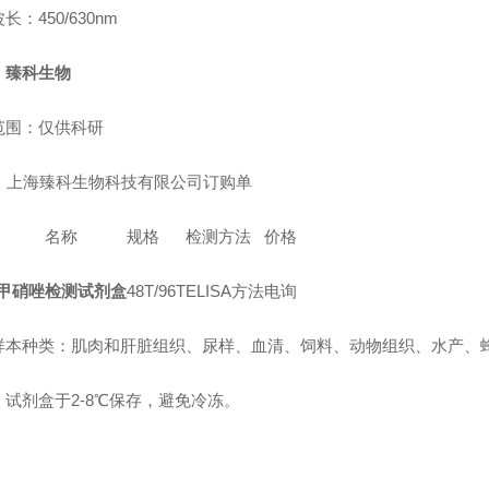
长：450/630nm
：
臻科生物
范围：仅供科研
上海臻科生物科技有限公司订购单
名称
规格
检测方法
价格
甲硝唑检测试剂盒
48T/96T
ELISA方法
电询
样本种类：肌肉和肝脏组织、尿样、血清、饲料
、
动物组织
、
水产
、
：试剂盒于2-8℃保存，避免冷冻。