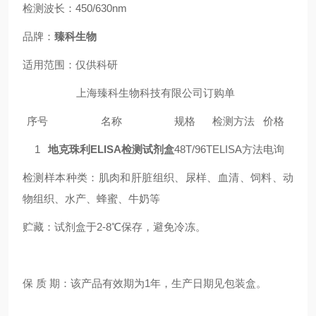
检测波长：450/630nm
品牌：
臻科生物
适用范围：仅供科研
上海臻科生物科技有限公司订购单
序号
名称
规格
检测方法
价格
1
地克珠利ELISA检测试剂盒
48T/96T
ELISA方法
电询
检测样本种类：肌肉和肝脏组织、尿样、血清、饲料
、
动
物组织
、
水产
、
蜂蜜
、
牛奶等
贮藏：试剂盒于2-8℃保存，避免冷冻。
保 质 期：该产品有效期为1年，生产日期见包装盒。