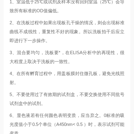
1、室温低于25℃或试剂及样本没有回到室温（25℃）会导
致所有标准的OD值偏低。
2、在洗板过程中如果出现板孔干燥的情况，则会出现标准
曲线不成线性，重复性不好的现象。所以洗板拍干后应立
即进行下一步操作。
3、混合要均匀，洗板要*，在ELISA分析中的再现性，很
大程度上取决于洗板的一致性。
4、在所有孵育过程中，用盖板膜封住微孔板，避免光线照
射。
5、不要使用过了有效期的试剂盒，不要交换使用不同批号
试剂盒中的试剂。
6、显色液若有任何颜色表明变质，应当弃之。0标准的吸
光度值小于0.5个单位（A450nm< 0.5 ）时，表示试剂可能
变质。