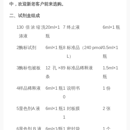
中，欢迎新老客户前来选购。
二
、试剂盒组成
1
30 倍浓缩洗
20ml×1
7
终止液
6ml×1 瓶
涤液
瓶
2
酶标试剂
6ml×1 瓶
8
标准品（240 pmol/
0.5ml×1
L）
瓶
3
酶标包被板
12 孔×8
9
标准品稀释液
1.5ml×1
条
瓶
4
样品稀释液
6ml×1 瓶
1
说明书
1 份
0
5
显色剂A 液
6ml×1 瓶
1
封板膜
2 张
1
6
显色剂 B 液
6ml×1/瓶
1
密封袋
1 个