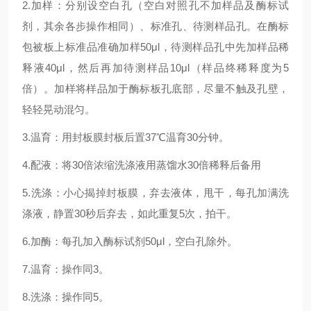
2.加样：分别设空白孔（空白对照孔不加样品及酶标试
剂，其余各步操作相同）、标准孔、待测样品孔。在酶标
包被板上标准品准确加样50μl，待测样品孔中先加样品稀
释液40μl，然后再加待测样品10μl（样品终稀释度为5
倍）。加样将样品加于酶标板孔底部，尽量不触及孔壁，
轻轻晃动混匀。
3.温育：用封板膜封板后置37℃温育30分钟。
4.配液：将30倍浓缩洗涤液用蒸馏水30倍稀释后备用
5.洗涤：小心揭掉封板膜，弃去液体，甩干，每孔加满洗
涤液，静置30秒后弃去，如此重复5次，拍干。
6.加酶：每孔加入酶标试剂50μl，空白孔除外。
7.温育：操作同3。
8.洗涤：操作同5。