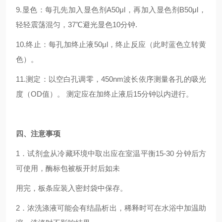
9.显色：每孔先加入显色剂A50μl，再加入显色剂B50μl，
轻轻震荡混匀，37℃避光显色10分钟.
10.终止：每孔加终止液50μl，终止反应（此时蓝色立转黄
色）。
11.测定：以空白孔调零，450nm波长依序测量各孔的吸光
度（OD值）。 测定应在加终止液后15分钟以内进行。
四
、注意事项
1．试剂盒从冷藏环境中取出应在室温平衡15-30 分钟后方
可使用，酶标包被板开封后如未
用完，板条应装入密封袋中保存。
2．浓洗涤液可能会有结晶析出，稀释时可在水浴中加温助