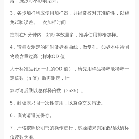
溶，洗涤时不影响结果。
3．各步加样均应使用加样器，并经常校对其准确性，以避
免试验误差。一次加样时间
控制在5 分钟内，如标本数量多，推荐使用排枪加样。
4．请每次测定的同时做标准曲线，做复孔。如标本中待测
物质含量过高（样本OD 值
大于标准品孔di一孔的OD 值），请先用样品稀释液稀释一
定倍数（n 倍）后再测定，计
算时请后乘以总稀释倍数（×n×5）。
5．封板膜只限一次性使用，以避免交叉污染。
6．底物请避光保存。
7．严格按照说明书的操作进行，试验结果判定必须以酶标
仪读数为准.