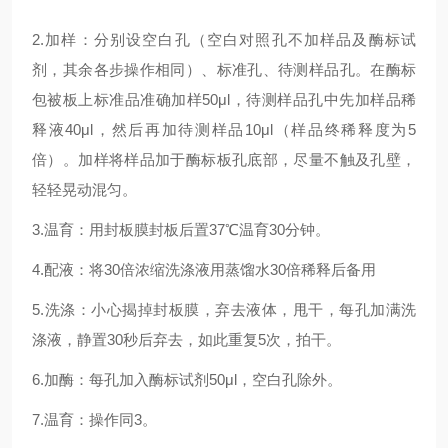
2.加样：分别设空白孔（空白对照孔不加样品及酶标试
剂，其余各步操作相同）、标准孔、待测样品孔。在酶标
包被板上标准品准确加样50μl，待测样品孔中先加样品稀
释液40μl，然后再加待测样品10μl（样品终稀释度为5
倍）。加样将样品加于酶标板孔底部，尽量不触及孔壁，
轻轻晃动混匀。
3.温育：用封板膜封板后置37℃温育30分钟。
4.配液：将30倍浓缩洗涤液用蒸馏水30倍稀释后备用
5.洗涤：小心揭掉封板膜，弃去液体，甩干，每孔加满洗
涤液，静置30秒后弃去，如此重复5次，拍干。
6.加酶：每孔加入酶标试剂50μl，空白孔除外。
7.温育：操作同3。