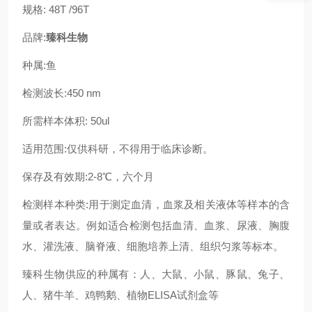
规格: 48T /96T
品牌:
臻科生物
种属:
鱼
检测波长:450 nm
所需样本体积: 50ul
适用范围:仅供科研，不得用于临床诊断。
保存及有效期:2-8℃，六个月
检测样本种类:用于测定血清，血浆及相关液体等样本的含
量或者表达。例如适合检测包括血清、血浆、尿液、胸腹
水、灌洗液、脑脊液、细胞培养上清、组织匀浆等标本。
臻科生物供应的种属有：人、大鼠、小鼠、豚鼠、兔子、
人、猪牛羊、鸡鸭鹅、植物ELISA试剂盒等