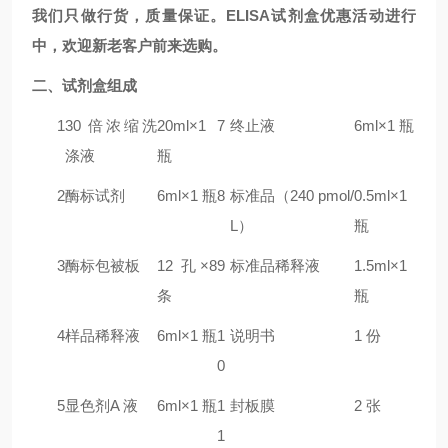
我们只做行货，质量保证。ELISA试剂盒优惠活动进行
中，欢迎新老客户前来选购。
二
、试剂盒组成
1
30 倍浓缩洗
20ml×1
7
终止液
6ml×1 瓶
涤液
瓶
2
酶标试剂
6ml×1 瓶
8
标准品（240 pmol/
0.5ml×1
L）
瓶
3
酶标包被板
12 孔×8
9
标准品稀释液
1.5ml×1
条
瓶
4
样品稀释液
6ml×1 瓶
1
说明书
1 份
0
5
显色剂A 液
6ml×1 瓶
1
封板膜
2 张
1