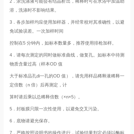
2．浓洗涤液可能会有结晶析出，稀释时可在水浴中加温助
溶，洗涤时不影响结果。
3．各步加样均应使用加样器，并经常校对其准确性，以避
免试验误差。一次加样时间
控制在5 分钟内，如标本数量多，推荐使用排枪加样。
4．请每次测定的同时做标准曲线，做复孔。如标本中待测
物质含量过高（样本OD 值
大于标准品孔di一孔的OD 值），请先用样品稀释液稀释一
定倍数（n 倍）后再测定，计
算时请后乘以总稀释倍数（×n×5）。
5．封板膜只限一次性使用，以避免交叉污染。
6．底物请避光保存。
7．严格按照说明书的操作进行，试验结果判定必须以酶标