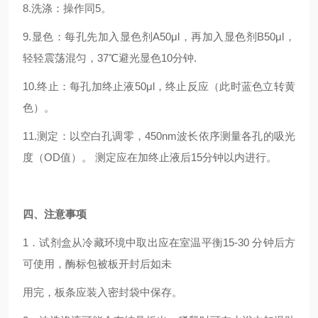
8.洗涤：操作同5。
9.显色：每孔先加入显色剂A50μl，再加入显色剂B50μl，
轻轻震荡混匀，37℃避光显色10分钟.
10.终止：每孔加终止液50μl，终止反应（此时蓝色立转黄
色）。
11.测定：以空白孔调零，450nm波长依序测量各孔的吸光
度（OD值）。 测定应在加终止液后15分钟以内进行。
四
、注意事项
1．试剂盒从冷藏环境中取出应在室温平衡15-30 分钟后方
可使用，酶标包被板开封后如未
用完，板条应装入密封袋中保存。