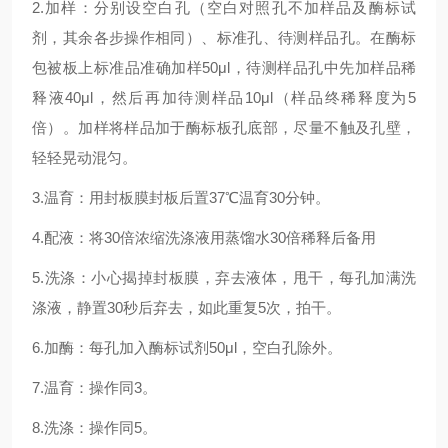
2.加样：分别设空白孔（空白对照孔不加样品及酶标试
剂，其余各步操作相同）、标准孔、待测样品孔。在酶标
包被板上标准品准确加样50μl，待测样品孔中先加样品稀
释液40μl，然后再加待测样品10μl（样品终稀释度为5
倍）。加样将样品加于酶标板孔底部，尽量不触及孔壁，
轻轻晃动混匀。
3.温育：用封板膜封板后置37℃温育30分钟。
4.配液：将30倍浓缩洗涤液用蒸馏水30倍稀释后备用
5.洗涤：小心揭掉封板膜，弃去液体，甩干，每孔加满洗
涤液，静置30秒后弃去，如此重复5次，拍干。
6.加酶：每孔加入酶标试剂50μl，空白孔除外。
7.温育：操作同3。
8.洗涤：操作同5。