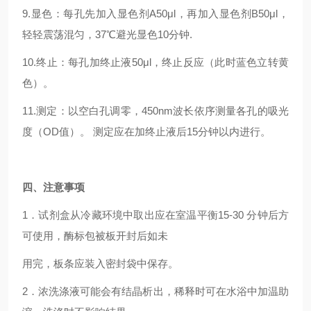
9.显色：每孔先加入显色剂A50μl，再加入显色剂B50μl，
轻轻震荡混匀，37℃避光显色10分钟.
10.终止：每孔加终止液50μl，终止反应（此时蓝色立转黄
色）。
11.测定：以空白孔调零，450nm波长依序测量各孔的吸光
度（OD值）。 测定应在加终止液后15分钟以内进行。
四
、注意事项
1．试剂盒从冷藏环境中取出应在室温平衡15-30 分钟后方
可使用，酶标包被板开封后如未
用完，板条应装入密封袋中保存。
2．浓洗涤液可能会有结晶析出，稀释时可在水浴中加温助