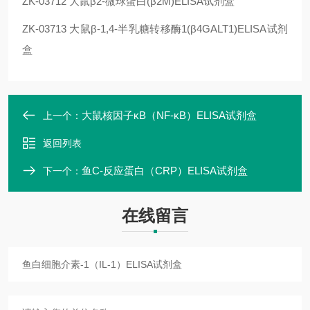
ZK-03712
大鼠β2-微球蛋白(β2M)ELISA试剂盒
ZK-03713
大鼠β-1,4-半乳糖转移酶1(β4GALT1)ELISA试剂
盒
大鼠核因子κB（NF-κB）ELISA试剂盒
上一个：
返回列表
鱼C-反应蛋白（CRP）ELISA试剂盒
下一个：
在线留言