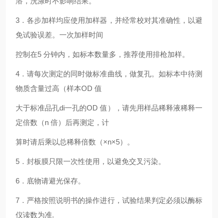
溶，洗涤时不影响结果。
3．各步加样均应使用加样器，并经常校对其准确性，以避
免试验误差。一次加样时间
控制在5 分钟内，如标本数量多，推荐使用排枪加样。
4．请每次测定的同时做标准曲线，做复孔。如标本中待测
物质含量过高（样本OD 值
大于标准品孔di一孔的OD 值），请先用样品稀释液稀释一
定倍数（n 倍）后再测定，计
算时请后乘以总稀释倍数（×n×5）。
5．封板膜只限一次性使用，以避免交叉污染。
6．底物请避光保存。
7．严格按照说明书的操作进行，试验结果判定必须以酶标
仪读数为准.