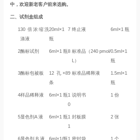
中，欢迎新老客户前来选购。
二
、试剂盒组成
1
30 倍浓缩洗
20ml×1
7
终止液
6ml×1 瓶
涤液
瓶
2
酶标试剂
6ml×1 瓶
8
标准品（240 pmol/
0.5ml×1
L）
瓶
3
酶标包被板
12 孔×8
9
标准品稀释液
1.5ml×1
条
瓶
4
样品稀释液
6ml×1 瓶
1
说明书
1 份
0
5
显色剂A 液
6ml×1 瓶
1
封板膜
2 张
1
6
显色剂 B 液
6ml×1/瓶
1
密封袋
1 个