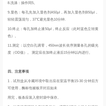
8.洗涤：操作同5。
9.显色：每孔先加入显色剂A50μl，再加入显色剂B50μl，
轻轻震荡混匀，37℃避光显色10分钟.
10.终止：每孔加终止液50μl，终止反应（此时蓝色立转黄
色）。
11.测定：以空白孔调零，450nm波长依序测量各孔的吸光
度（OD值）。 测定应在加终止液后15分钟以内进行。
四
、注意事项
1．试剂盒从冷藏环境中取出应在室温平衡15-30 分钟后方
可使用，酶标包被板开封后如未
用完，板条应装入密封袋中保存。