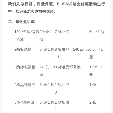
我们只做行货，质量保证。ELISA试剂盒优惠活动进行
中，欢迎新老客户前来选购。
二
、试剂盒组成
1
30 倍浓缩洗
20ml×1
7
终止液
6ml×1 瓶
涤液
瓶
2
酶标试剂
6ml×1 瓶
8
标准品（240 pmol/
0.5ml×1
L）
瓶
3
酶标包被板
12 孔×8
9
标准品稀释液
1.5ml×1
条
瓶
4
样品稀释液
6ml×1 瓶
1
说明书
1 份
0
5
显色剂A 液
6ml×1 瓶
1
封板膜
2 张
1