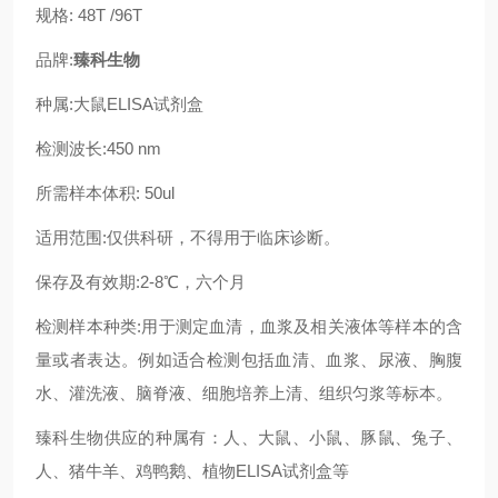
规格: 48T /96T
品牌:
臻科生物
种属:大鼠ELISA试剂盒
检测波长:450 nm
所需样本体积: 50ul
适用范围:仅供科研，不得用于临床诊断。
保存及有效期:2-8℃，六个月
检测样本种类:用于测定血清，血浆及相关液体等样本的含
量或者表达。例如适合检测包括血清、血浆、尿液、胸腹
水、灌洗液、脑脊液、细胞培养上清、组织匀浆等标本。
臻科生物供应的种属有：人、大鼠、小鼠、豚鼠、兔子、
人、猪牛羊、鸡鸭鹅、植物ELISA试剂盒等