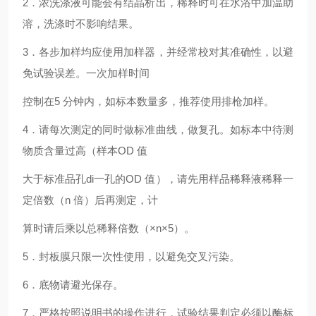
2．浓洗涤液可能会有结晶析出，稀释时可在水浴中加温助
溶，洗涤时不影响结果。
3．各步加样均应使用加样器，并经常校对其准确性，以避
免试验误差。一次加样时间
控制在5 分钟内，如标本数量多，推荐使用排枪加样。
4．请每次测定的同时做标准曲线，做复孔。如标本中待测
物质含量过高（样本OD 值
大于标准品孔di一孔的OD 值），请先用样品稀释液稀释一
定倍数（n 倍）后再测定，计
算时请后乘以总稀释倍数（×n×5）。
5．封板膜只限一次性使用，以避免交叉污染。
6．底物请避光保存。
7．严格按照说明书的操作进行，试验结果判定必须以酶标