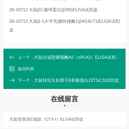
ZK-03712
大鼠β2-微球蛋白(β2M)ELISA试剂盒
ZK-03713
大鼠β-1,4-半乳糖转移酶1(β4GALT1)ELISA试剂
盒
大鼠分泌型磷脂酶A2（sPLA2）ELISA试剂盒
上一个：
返回列表
大鼠转化生长因子β刺激蛋白22TSC22试剂盒
下一个：
在线留言