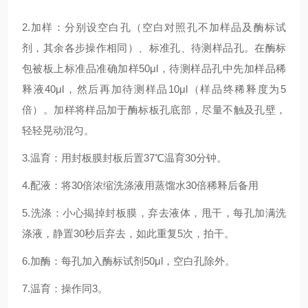
2.加样：分别设空白孔（空白对照孔不加样品及酶标试
剂，其余各步操作相同）、标准孔、待测样品孔。在酶标
包被板上标准品准确加样50μl，待测样品孔中先加样品稀
释液40μl，然后再加待测样品10μl（样品终稀释度为5
倍）。加样将样品加于酶标板孔底部，尽量不触及孔壁，
轻轻晃动混匀。
3.温育：用封板膜封板后置37℃温育30分钟。
4.配液：将30倍浓缩洗涤液用蒸馏水30倍稀释后备用
5.洗涤：小心揭掉封板膜，弃去液体，甩干，每孔加满洗
涤液，静置30秒后弃去，如此重复5次，拍干。
6.加酶：每孔加入酶标试剂50μl，空白孔除外。
7.温育：操作同3。