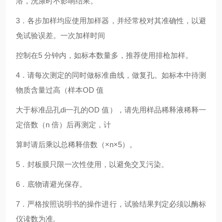
溶，洗涤时不影响结果。
3．各步加样均应使用加样器，并经常校对其准确性，以避
免试验误差。一次加样时间
控制在5 分钟内，如标本数量多，推荐使用排枪加样。
4．请每次测定的同时做标准曲线，做复孔。如标本中待测
物质含量过高（样本OD 值
大于标准品孔di一孔的OD 值），请先用样品稀释液稀释一
定倍数（n 倍）后再测定，计
算时请后乘以总稀释倍数（×n×5）。
5．封板膜只限一次性使用，以避免交叉污染。
6．底物请避光保存。
7．严格按照说明书的操作进行，试验结果判定必须以酶标
仪读数为准.