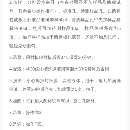
2.加样：分别设空白孔（空白对照孔不加样品及酶标试
剂，其余各步操作相同）、标准孔、待测样品孔。在酶标
包被板上标准品准确加样50μl，待测样品孔中先加样品稀
释液40μl，然后再加待测样品10μl（样品终稀释度为5
倍）。加样将样品加于酶标板孔底部，尽量不触及孔壁，
轻轻晃动混匀。
3.温育：用封板膜封板后置37℃温育30分钟。
4.配液：将30倍浓缩洗涤液用蒸馏水30倍稀释后备用
5.洗涤：小心揭掉封板膜，弃去液体，甩干，每孔加满洗
涤液，静置30秒后弃去，如此重复5次，拍干。
6.加酶：每孔加入酶标试剂50μl，空白孔除外。
7.温育：操作同3。
8.洗涤：操作同5。