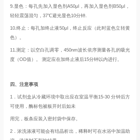
9.显色：每孔先加入显色剂A50μl，再加入显色剂B50μl，
轻轻震荡混匀，37℃避光显色10分钟.
10.终止：每孔加终止液50μl，终止反应（此时蓝色立转黄
色）。
11.测定：以空白孔调零，450nm波长依序测量各孔的吸光
度（OD值）。 测定应在加终止液后15分钟以内进行。
四
、注意事项
1．试剂盒从冷藏环境中取出应在室温平衡15-30 分钟后方
可使用，酶标包被板开封后如未
用完，板条应装入密封袋中保存。
2．浓洗涤液可能会有结晶析出，稀释时可在水浴中加温助