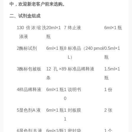
中，欢迎新老客户前来选购。
二
、试剂盒组成
1
30 倍浓缩洗
20ml×1
7
终止液
6ml×1 瓶
涤液
瓶
2
酶标试剂
6ml×1 瓶
8
标准品（240 pmol/
0.5ml×1
L）
瓶
3
酶标包被板
12 孔×8
9
标准品稀释液
1.5ml×1
条
瓶
4
样品稀释液
6ml×1 瓶
1
说明书
1 份
0
5
显色剂A 液
6ml×1 瓶
1
封板膜
2 张
1
6
显色剂 B 液
6ml×1/瓶
1
密封袋
1 个