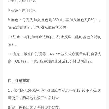
7.温育：操作同3。
8.洗涤：操作同5。
9.显色：每孔先加入显色剂A50μl，再加入显色剂B50μl，
轻轻震荡混匀，37℃避光显色10分钟.
10.终止：每孔加终止液50μl，终止反应（此时蓝色立转黄
色）。
11.测定：以空白孔调零，450nm波长依序测量各孔的吸光
度（OD值）。 测定应在加终止液后15分钟以内进行。
四
、注意事项
1．试剂盒从冷藏环境中取出应在室温平衡15-30 分钟后方
可使用，酶标包被板开封后如未
用完，板条应装入密封袋中保存。