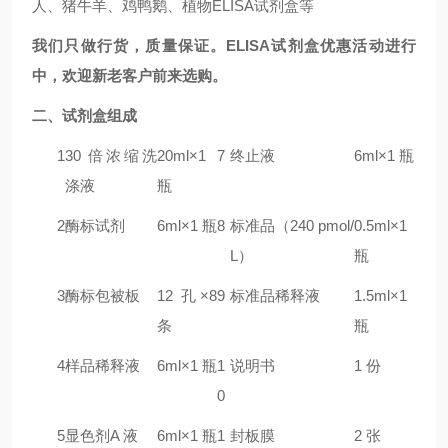
人、猪牛羊、鸡鸭鹅、植物ELISA试剂盒等
我们只做行货，质量保证。ELISA试剂盒优惠活动进行
中，欢迎新老客户前来选购。
二
、试剂盒组成
1
30 倍浓缩洗
20ml×1
7
终止液
6ml×1 瓶
涤液
瓶
2
酶标试剂
6ml×1 瓶
8
标准品（240 pmol/
0.5ml×1
L）
瓶
3
酶标包被板
12 孔×8
9
标准品稀释液
1.5ml×1
条
瓶
4
样品稀释液
6ml×1 瓶
1
说明书
1 份
0
5
显色剂A 液
6ml×1 瓶
1
封板膜
2 张