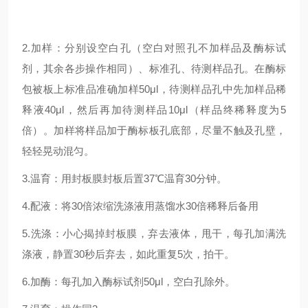
2.加样：分别设空白孔（空白对照孔不加样品及酶标试
剂，其余各步操作相同）、标准孔、待测样品孔。在酶标
包被板上标准品准确加样50μl，待测样品孔中先加样品稀
释液40μl，然后再加待测样品10μl（样品终稀释度为5
倍）。加样将样品加于酶标板孔底部，尽量不触及孔壁，
轻轻晃动混匀。
3.温育：用封板膜封板后置37℃温育30分钟。
4.配液：将30倍浓缩洗涤液用蒸馏水30倍稀释后备用
5.洗涤：小心揭掉封板膜，弃去液体，甩干，每孔加满洗
涤液，静置30秒后弃去，如此重复5次，拍干。
6.加酶：每孔加入酶标试剂50μl，空白孔除外。