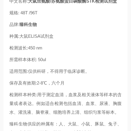
中文名称:
大鼠丝氨酸/苏氨酸蛋白磷酸酶STK检测试剂盒
规格: 48T /96T
品牌:
臻科生物
种属:大鼠ELISA试剂盒
检测波长:450 nm
所需样本体积: 50ul
适用范围:仅供科研，不得用于临床诊断。
保存及有效期:2-8℃，六个月
检测样本种类:用于测定血清，血浆及相关液体等样本的含
量或者表达。例如适合检测包括血清、血浆、尿液、胸腹
水、灌洗液、脑脊液、细胞培养上清、组织匀浆等标本。
臻科生物供应的种属有：人、大鼠、小鼠、豚鼠、兔子、