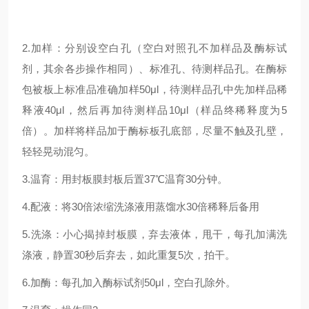
2.加样：分别设空白孔（空白对照孔不加样品及酶标试
剂，其余各步操作相同）、标准孔、待测样品孔。在酶标
包被板上标准品准确加样50μl，待测样品孔中先加样品稀
释液40μl，然后再加待测样品10μl（样品终稀释度为5
倍）。加样将样品加于酶标板孔底部，尽量不触及孔壁，
轻轻晃动混匀。
3.温育：用封板膜封板后置37℃温育30分钟。
4.配液：将30倍浓缩洗涤液用蒸馏水30倍稀释后备用
5.洗涤：小心揭掉封板膜，弃去液体，甩干，每孔加满洗
涤液，静置30秒后弃去，如此重复5次，拍干。
6.加酶：每孔加入酶标试剂50μl，空白孔除外。