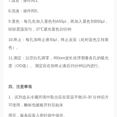
7.温育：操作同3。
8.洗涤：操作同5。
9.显色：每孔先加入显色剂A50μl，再加入显色剂B50μl，
轻轻震荡混匀，37℃避光显色10分钟.
10.终止：每孔加终止液50μl，终止反应（此时蓝色立转黄
色）。
11.测定：以空白孔调零，450nm波长依序测量各孔的吸光
度（OD值）。 测定应在加终止液后15分钟以内进行。
四
、注意事项
1．试剂盒从冷藏环境中取出应在室温平衡15-30 分钟后方
可使用，酶标包被板开封后如未
用完，板条应装入密封袋中保存。