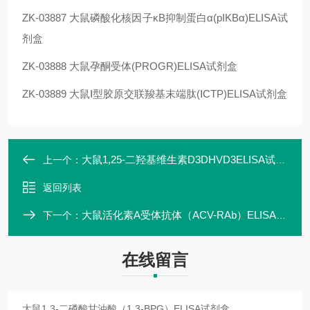
ZK-03887
大鼠磷酸化核因子κB抑制蛋白α(pIKBα)ELISA试
剂盒
ZK-03888
大鼠孕酮受体(PROGR)ELISA试剂盒
ZK-03889
大鼠Ⅰ型胶原交联羧基末端肽(ⅠCTP)ELISA试剂盒
大鼠1,25-二羟基维生素D3DHVD3ELISA试剂盒
上一个：
返回列表
大鼠活化素A受体抗体（ACV-RAb）ELISA试剂盒
下一个：
在线留言