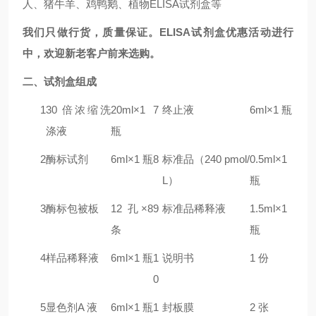
人、猪牛羊、鸡鸭鹅、植物ELISA试剂盒等
我们只做行货，质量保证。ELISA试剂盒优惠活动进行
中，欢迎新老客户前来选购。
二
、试剂盒组成
1
30 倍浓缩洗
20ml×1
7
终止液
6ml×1 瓶
涤液
瓶
2
酶标试剂
6ml×1 瓶
8
标准品（240 pmol/
0.5ml×1
L）
瓶
3
酶标包被板
12 孔×8
9
标准品稀释液
1.5ml×1
条
瓶
4
样品稀释液
6ml×1 瓶
1
说明书
1 份
0
5
显色剂A 液
6ml×1 瓶
1
封板膜
2 张