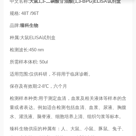
中文名称:
大鼠1,3-二磷酸甘油酸(1,3-BPG)ELISA试剂盒
规格: 48T /96T
品牌:
臻科生物
种属:大鼠ELISA试剂盒
检测波长:450 nm
所需样本体积: 50ul
适用范围:仅供科研，不得用于临床诊断。
保存及有效期:2-8℃，六个月
检测样本种类:用于测定血清，血浆及相关液体等样本的含
量或者表达。例如适合检测包括血清、血浆、尿液、胸腹
水、灌洗液、脑脊液、细胞培养上清、组织匀浆等标本。
臻科生物供应的种属有：人、大鼠、小鼠、豚鼠、兔子、