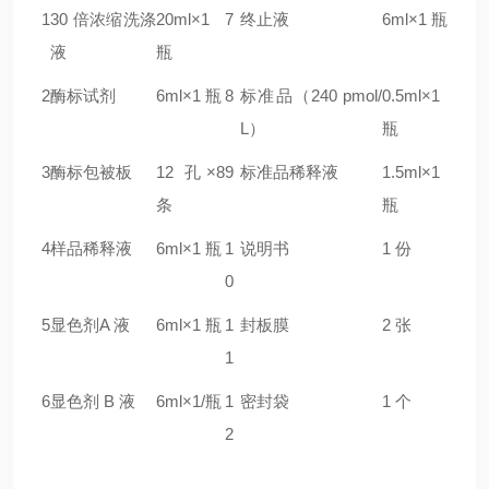
1
30 倍浓缩洗涤
20ml×1
7
终止液
6ml×1 瓶
液
瓶
2
酶标试剂
6ml×1 瓶
8
标准品（240 pmol/
0.5ml×1
L）
瓶
3
酶标包被板
12 孔×8
9
标准品稀释液
1.5ml×1
条
瓶
4
样品稀释液
6ml×1 瓶
1
说明书
1 份
0
5
显色剂A 液
6ml×1 瓶
1
封板膜
2 张
1
6
显色剂 B 液
6ml×1/瓶
1
密封袋
1 个
2