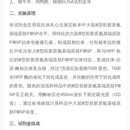
人、猪牛羊、鸡鸭鹅、植物ELISA试剂盒等
二、实验原理
本试剂盒应用双抗体夹心法测定标本中
大鼠Ⅲ型前胶原氨
基端原肽PⅢNP
水平。用纯化的
大鼠Ⅲ型前胶原氨基端原肽
PⅢNP
抗体包被微孔板，制成固相抗体，往包被单抗的微
孔中依次加入
Ⅲ型前胶原氨基端原肽PⅢNP
，再与HRP 标
记的
Ⅲ型前胶原氨基端原肽PⅢNP
抗体结合，形成抗体-抗
原-酶标抗体复合物，经过*洗涤后加底物TMB 显色。TMB
在HRP 酶的催化下转化成蓝色，并在酸的作用下转化成终
的黄色。颜色的深浅和样品中的
Ⅲ型前胶原氨基端原肽PⅢ
NP
呈正相关。用酶标仪在450nm波长下测定吸光度（OD
值），通过标准曲线计算样品中
大鼠Ⅲ型前胶原氨基端原
肽PⅢNP
浓度。
三、试剂盒组成