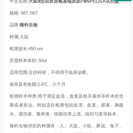
中文名称:
大鼠Ⅲ型前胶原氨基端原肽PⅢNPELISA试剂盒
规格: 48T /96T
品牌:
臻科生物
种属:
大鼠
检测波长:450 nm
所需样本体积: 50ul
适用范围:仅供科研，不得用于临床诊断。
保存及有效期:2-8℃，六个月
检测样本种类:用于测定血清，血浆及相关液体等样本的含
量或者表达。例如适合检测包括血清、血浆、尿液、胸腹
水、灌洗液、脑脊液、细胞培养上清、组织匀浆等标本。
臻科生物供应的种属有：人、大鼠、小鼠、豚鼠、兔子、