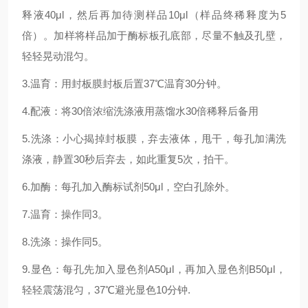
释液40μl，然后再加待测样品10μl（样品终稀释度为5
倍）。加样将样品加于酶标板孔底部，尽量不触及孔壁，
轻轻晃动混匀。
3.温育：用封板膜封板后置37℃温育30分钟。
4.配液：将30倍浓缩洗涤液用蒸馏水30倍稀释后备用
5.洗涤：小心揭掉封板膜，弃去液体，甩干，每孔加满洗
涤液，静置30秒后弃去，如此重复5次，拍干。
6.加酶：每孔加入酶标试剂50μl，空白孔除外。
7.温育：操作同3。
8.洗涤：操作同5。
9.显色：每孔先加入显色剂A50μl，再加入显色剂B50μl，
轻轻震荡混匀，37℃避光显色10分钟.