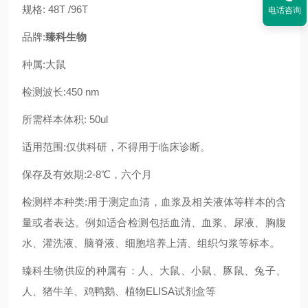
规格: 48T /96T
电话咨询
品牌:
臻科生物
种属:
大鼠
检测波长:450 nm
所需样本体积: 50ul
适用范围:仅供科研，不得用于临床诊断。
保存及有效期:2-8℃，六个月
检测样本种类:用于测定血清，血浆及相关液体等样本的含
量或者表达。例如适合检测包括血清、血浆、尿液、胸腹
水、灌洗液、脑脊液、细胞培养上清、组织匀浆等标本。
臻科生物供应的种属有：人、大鼠、小鼠、豚鼠、兔子、
人、猪牛羊、鸡鸭鹅、植物ELISA试剂盒等