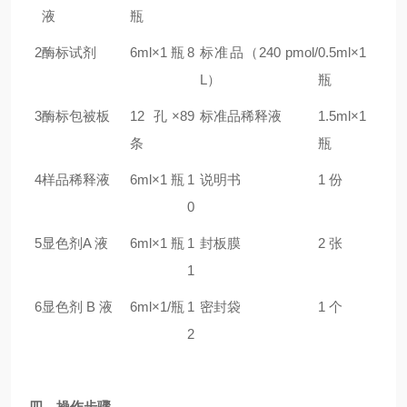
液
瓶
2
酶标试剂
6ml×1 瓶
8
标准品（240 pmol/
0.5ml×1
L）
瓶
3
酶标包被板
12 孔×8
9
标准品稀释液
1.5ml×1
条
瓶
4
样品稀释液
6ml×1 瓶
1
说明书
1 份
0
5
显色剂A 液
6ml×1 瓶
1
封板膜
2 张
1
6
显色剂 B 液
6ml×1/瓶
1
密封袋
1 个
2
四、操作步骤