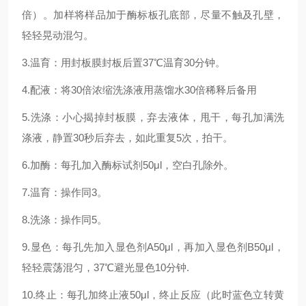
倍）。加样将样品加于酶标板孔底部，尽量不触及孔壁，
轻轻晃动混匀。
3.温育：用封板膜封板后置37℃温育30分钟。
4.配液：将30倍浓缩洗涤液用蒸馏水30倍稀释后备用
5.洗涤：小心揭掉封板膜，弃去液体，甩干，每孔加满洗
涤液，静置30秒后弃去，如此重复5次，拍干。
6.加酶：每孔加入酶标试剂50μl，空白孔除外。
7.温育：操作同3。
8.洗涤：操作同5。
9.显色：每孔先加入显色剂A50μl，再加入显色剂B50μl，
轻轻震荡混匀，37℃避光显色10分钟.
10.终止：每孔加终止液50μl，终止反应（此时蓝色立转黄