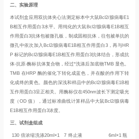
二、实验原理
本试剂盒应用双抗体夹心法测定标本中
大鼠Bcl2/腺病毒E1
B相互作用蛋白3
水平。用纯化的
大鼠Bcl2/腺病毒E1B相互
作用蛋白3
抗体包被微孔板，制成固相抗体，往包被单抗的
微孔中依次加入
Bcl2/腺病毒E1B相互作用蛋白3
，再与HR
P 标记的
Bcl2/腺病毒E1B相互作用蛋白3
抗体结合，形成抗
体-抗原-酶标抗体复合物，经过*洗涤后加底物TMB 显色。
TMB 在HRP 酶的催化下转化成蓝色，并在酸的作用下转
化成终的黄色。颜色的深浅和样品中的
Bcl2/腺病毒E1B相
互作用蛋白3
呈正相关。用酶标仪在450nm波长下测定吸光
度（OD 值），通过标准曲线计算样品中
大鼠Bcl2/腺病毒
E1B相互作用蛋白3
浓度。
三、试剂盒组成
1
30 倍浓缩洗涤
20ml×1
7
终止液
6ml×1 瓶