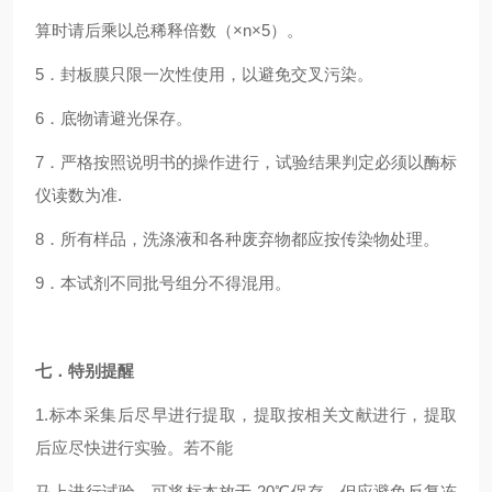
算时请后乘以总稀释倍数（×n×5）。
5．封板膜只限一次性使用，以避免交叉污染。
6．底物请避光保存。
7．严格按照说明书的操作进行，试验结果判定必须以酶标
仪读数为准.
8．所有样品，洗涤液和各种废弃物都应按传染物处理。
9．本试剂不同批号组分不得混用。
七．特别提醒
1.标本采集后尽早进行提取，提取按相关文献进行，提取
后应尽快进行实验。若不能
马上进行试验，可将标本放于-20℃保存，但应避免反复冻