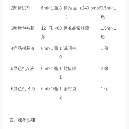
2
酶标试剂
6ml×1 瓶
8
标准品（240 pmol/
0.5ml×1
L）
瓶
3
酶标包被板
12 孔×8
9
标准品稀释液
1.5ml×1
条
瓶
4
样品稀释液
6ml×1 瓶
1
说明书
1 份
0
5
显色剂A 液
6ml×1 瓶
1
封板膜
2 张
1
6
显色剂 B 液
6ml×1/瓶
1
密封袋
1 个
2
四、操作步骤