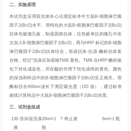
二、实验原理
本试剂盒应用双抗体夹心法测定标本中
大鼠B-细胞淋巴瘤
因子2(Bcl2)
水平。用纯化的
大鼠B-细胞淋巴瘤因子2(Bcl2)
抗体包被微孔板，制成固相抗体，往包被单抗的微孔中依
次加入
B-细胞淋巴瘤因子2(Bcl2)
，再与HRP 标记的
B-细胞
淋巴瘤因子2(Bcl2)
抗体结合，形成抗体-抗原-酶标抗体复
合物，经过*洗涤后加底物TMB 显色。TMB 在HRP 酶的催
化下转化成蓝色，并在酸的作用下转化成终的黄色。颜色
的深浅和样品中的
B-细胞淋巴瘤因子2(Bcl2)
呈正相关。用
酶标仪在450nm波长下测定吸光度（OD 值），通过标准
曲线计算样品中
大鼠B-细胞淋巴瘤因子2(Bcl2)
浓度。
三、试剂盒组成
1
30 倍浓缩洗涤
20ml×1
7
终止液
6ml×1 瓶
液
瓶