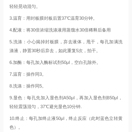
轻轻晃动混匀。
3.温育：用封板膜封板后置37℃温育30分钟。
4.配液：将30倍浓缩洗涤液用蒸馏水30倍稀释后备用
5.洗涤：小心揭掉封板膜，弃去液体，甩干，每孔加满洗
涤液，静置30秒后弃去，如此重复5次，拍干。
6.加酶：每孔加入酶标试剂50μl，空白孔除外。
7.温育：操作同3。
8.洗涤：操作同5。
9.显色：每孔先加入显色剂A50μl，再加入显色剂B50μl，
轻轻震荡混匀，37℃避光显色10分钟.
10.终止：每孔加终止液50μl，终止反应（此时蓝色立转黄
色）。