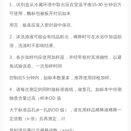
1．试剂盒从冷藏环境中取出应在室温平衡15-30 分钟后方
可使用，酶标包被板开封后如未
用完，板条应装入密封袋中保存。
2．浓洗涤液可能会有结晶析出，稀释时可在水浴中加温助
溶，洗涤时不影响结果。
3．各步加样均应使用加样器，并经常校对其准确性，以避
免试验误差。一次加样时间
控制在5 分钟内，如标本数量多，推荐使用排枪加样。
4．请每次测定的同时做标准曲线，做复孔。如标本中待测
物质含量过高（样本OD 值
大于标准品孔di一孔的OD 值），请先用样品稀释液稀释一
定倍数（n 倍）后再测定，计
算时请后乘以总稀释倍数（×n×5）。