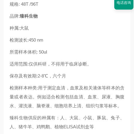
电话咨询
规格: 48T /96T
品牌:
臻科生物
种属:
大鼠
检测波长:450 nm
所需样本体积: 50ul
适用范围:仅供科研，不得用于临床诊断。
保存及有效期:2-8℃，六个月
检测样本种类:用于测定血清，血浆及相关液体等样本的含
量或者表达。例如适合检测包括血清、血浆、尿液、胸腹
水、灌洗液、脑脊液、细胞培养上清、组织匀浆等标本。
臻科生物供应的种属有：人、大鼠、小鼠、豚鼠、兔子、
人、猪牛羊、鸡鸭鹅、植物ELISA试剂盒等